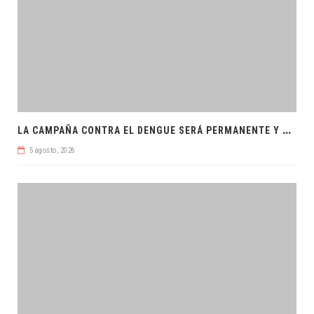
L
A CAMPAÑA CONTRA EL DENGUE SERÁ PERMANENTE Y ORDENADA
5 agosto, 2026