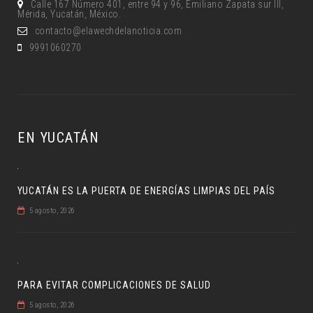
Calle 167 Número 401, entre 94 y 96, Emiliano Zapata sur lll,
Mérida, Yucatán, México.
contacto@elawechdelanoticia.com
9991060270
EN YUCATÁN
YUCATÁN ES LA PUERTA DE ENERGÍAS LIMPIAS DEL PAÍS
5 agosto, 2026
PARA EVITAR COMPLICACIONES DE SALUD
5 agosto, 2026