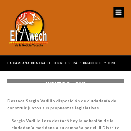
LA CAMPAÑA CONTRA EL DENGUE SERÁ PERMANENTE Y ORDENADA
IMS
ESTAMOS CONSTRUYENDO IDEAS
JUNTOS: SVL
Destaca Sergio Vadillo disposición de ciudadanía de
construir juntos sus propuestas legislativas
Sergio Vadillo Lora destacó hoy la adhesión de la
ciudadanía meridana a su campaña por el III Distrito