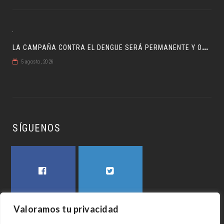
L
A CAMPAÑA CONTRA EL DENGUE SERÁ PERMANENTE Y ORDENADA
5 agosto, 2026
SÍGUENOS
FACEBOOK
TWITTER
Valoramos tu privacidad