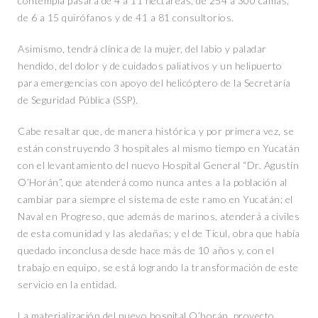
contempla pasará de 4 a 11 hectáreas, de 254 a 300 camas,
de 6 a 15 quirófanos y de 41 a 81 consultorios.
Asimismo, tendrá clínica de la mujer, del labio y paladar
hendido, del dolor y de cuidados paliativos y un helipuerto
para emergencias con apoyo del helicóptero de la Secretaría
de Seguridad Pública (SSP).
Cabe resaltar que, de manera histórica y por primera vez, se
están construyendo 3 hospitales al mismo tiempo en Yucatán
con el levantamiento del nuevo Hospital General “Dr. Agustín
O’Horán”, que atenderá como nunca antes a la población al
cambiar para siempre el sistema de este ramo en Yucatán; el
Naval en Progreso, que además de marinos, atenderá a civiles
de esta comunidad y las aledañas; y el de Ticul, obra que había
quedado inconclusa desde hace más de 10 años y, con el
trabajo en equipo, se está logrando la transformación de este
servicio en la entidad.
La materialización del nuevo hospital O’horán, proyecto