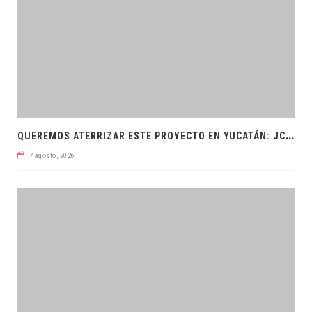
Q
UEREMOS ATERRIZAR ESTE PROYECTO EN YUCATÁN: JCRM
7 agosto, 2026