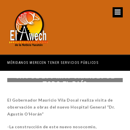
MÉRIDANOS MERECEN TENER SERVICIOS PÚBLICOS
PRI
UNO DE LOS MÁS GRANDES DE
TODO EL PAÍS
El Gobernador Mauricio Vila Dosal realiza visita de
observación a obras del nuevo Hospital General “Dr.
Agustín O’Horán”
-La construcción de este nuevo nosocomio,