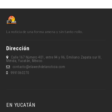
La noticia de una forma amena y sin tanto rollo.
Dirección
Calle 167 Número 401, entre 94 y 96, Emiliano Zapata sur lll,
Mérida, Yucatán, México.
contacto@elawechdelanoticia.com
9991060270
EN YUCATÁN