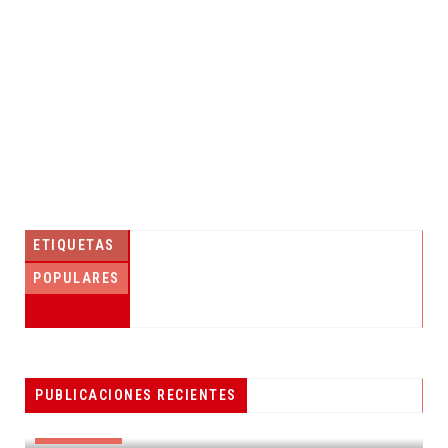
ETIQUETAS
POPULARES
PESCADORES RECIBEN EQUIPO DE
PUBLICACIONES RECIENTES
RADIOCOMUNICACIÓN
DESTACADAS