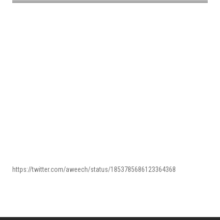
https://twitter.com/aweech/status/1853785686123364368