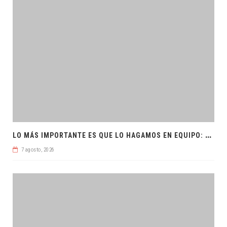
L
O MÁS IMPORTANTE ES QUE LO HAGAMOS EN EQUIPO: CPL
7 agosto, 2026