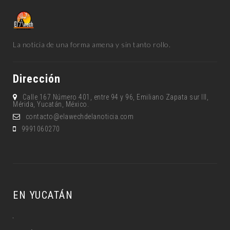
La noticia de una forma amena y sin tanto rollo.
Dirección
Calle 167 Número 401, entre 94 y 96, Emiliano Zapata sur lll,
Mérida, Yucatán, México.
contacto@elawechdelanoticia.com
9991060270
EN YUCATÁN