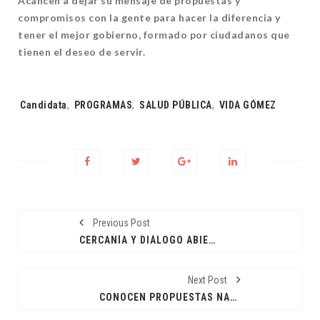
Acanceh a dejar su mensaje de propuestas y
compromisos con la gente para hacer la diferencia y
tener el mejor gobierno, formado por ciudadanos que
tienen el deseo de servir.
Tags:
Candidata
,
PROGRAMAS
,
SALUD PÚBLICA
,
VIDA GÓMEZ
Previous Post
CERCANÍA Y DIÁLOGO ABIERTO
Next Post
CONOCEN PROPUESTAS NARANJA