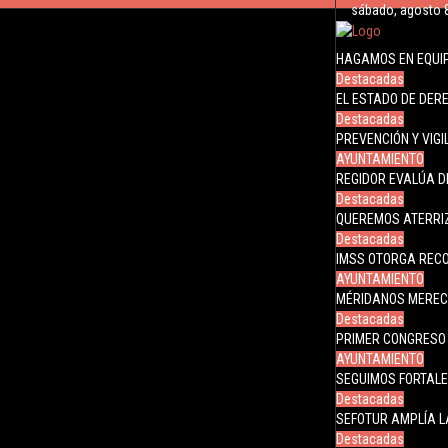
sábado, agosto 
HAGAMOS EN EQUIP
Destacadas
EL ESTADO DE DER
Destacadas
PREVENCIÓN Y VIG
AYUNTAMIENTO
REGIDOR EVALÚA D
Destacadas
QUEREMOS ATERRI
Destacadas
IMSS OTORGA REC
AYUNTAMIENTO
MÉRIDANOS MERECE
Destacadas
PRIMER CONGRESO 
AYUNTAMIENTO
SEGUIMOS FORTALE
Destacadas
SEFOTUR AMPLÍA L
Destacadas