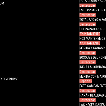
RUTA CLARA HACIA
JDM
Destacadas
ESTE PRIMER LUGA
Destacadas
TOTAL APOYO A FA
Destacadas
OPERARADORES JU
AYUNTAMIENTO
NOS MANTENEMOS 
AYUNTAMIENTO
MÉRIDA Y KANASÍN
Destacadas
BOSQUES DEL PONI
Destacadas
INICIA LA JORNAD
Destacadas
MÉRIDA CON MAYOR
Y DIVERTIRSE
Deportes
ESTE CAMPAMENTO 
Destacadas
HARÁN REALIDAD E
Destacadas
LAS NECESIDADES 