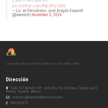
pic.twitter.com/Ktb3FkrjW6
— Lic. en Periodismo José Aragón Esquivel
(@aweech)
November 5, 2024
La noticia de una forma amena y sin tanto rollo.
Dirección
Calle 167 Número 401, entre 94 y 96, Emiliano Zapata sur lll,
Mérida, Yucatán, México.
contacto@elawechdelanoticia.com
9991060270