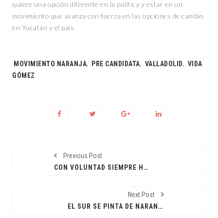
quiere una opción diferente en la política y estar en un
movimiento que avanza con fuerza en las opciones de cambio
en Yucatán y el país
Tags:
MOVIMIENTO NARANJA
,
PRE CANDIDATA
,
VALLADOLID
,
VIDA
GÓMEZ
Previous Post
CON VOLUNTAD SIEMPRE HAY RESULTADOS: CPL
Next Post
EL SUR SE PINTA DE NARANJA