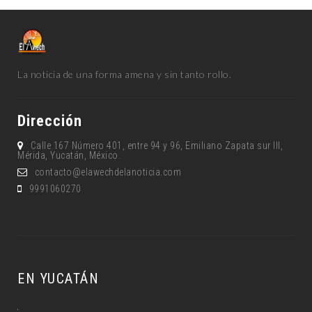
La noticia de una forma amena y sin tanto rollo.
Dirección
Calle 167 Número 401, entre 94 y 96, Emiliano Zapata sur lll,
Mérida, Yucatán, México.
contacto@elawechdelanoticia.com
9991060270
EN YUCATÁN