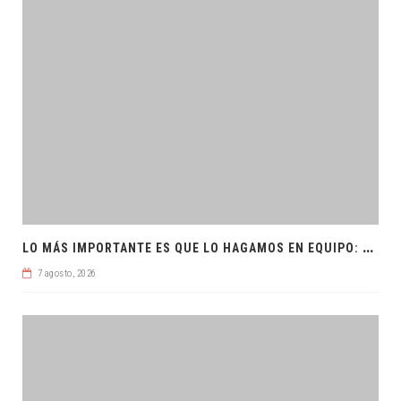
L
O MÁS IMPORTANTE ES QUE LO HAGAMOS EN EQUIPO: CPL
7 agosto, 2026