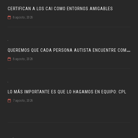
CERTIFICAN A LOS CAI COMO ENTORNOS AMIGABLES
8 agosto, 2026
Q
UEREMOS QUE CADA PERSONA AUTISTA ENCUENTRE COMPRENSIÓN: JDM
8 agosto, 2026
LO MÁS IMPORTANTE ES QUE LO HAGAMOS EN EQUIPO: CPL
7 agosto, 2026