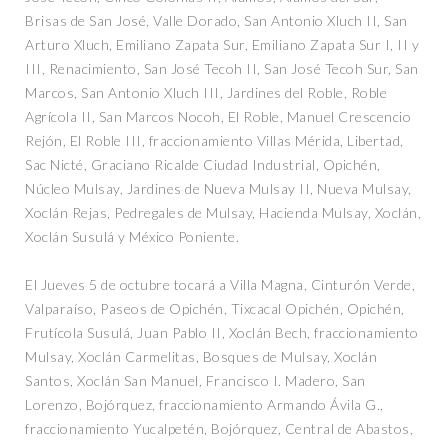
Brisas de San José, Valle Dorado, San Antonio Xluch II, San
Arturo Xluch, Emiliano Zapata Sur, Emiliano Zapata Sur I, II y
III, Renacimiento, San José Tecoh II, San José Tecoh Sur, San
Marcos, San Antonio Xluch III, Jardines del Roble, Roble
Agrícola II, San Marcos Nocoh, El Roble, Manuel Crescencio
Rejón, El Roble III, fraccionamiento Villas Mérida, Libertad,
Sac Nicté, Graciano Ricalde Ciudad Industrial, Opichén,
Núcleo Mulsay, Jardines de Nueva Mulsay II, Nueva Mulsay,
Xoclán Rejas, Pedregales de Mulsay, Hacienda Mulsay, Xoclán,
Xoclán Susulá y México Poniente.
El Jueves 5 de octubre tocará a Villa Magna, Cinturón Verde,
Valparaíso, Paseos de Opichén, Tixcacal Opichén, Opichén,
Frutícola Susulá, Juan Pablo II, Xoclán Bech, fraccionamiento
Mulsay, Xoclán Carmelitas, Bosques de Mulsay, Xoclán
Santos, Xoclán San Manuel, Francisco I. Madero, San
Lorenzo, Bojórquez, fraccionamiento Armando Ávila G.,
fraccionamiento Yucalpetén, Bojórquez, Central de Abastos,