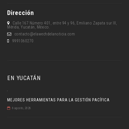
Dirección
Calle 167 Número 401, entre 94 y 96, Emiliano Zapata sur lll,
Mérida, Yucatán, México.
contacto@elawechdelanoticia.com
9991060270
EN YUCATÁN
MEJORES HERRAMIENTAS PARA LA GESTIÓN PACÍFICA
6 agosto, 2026