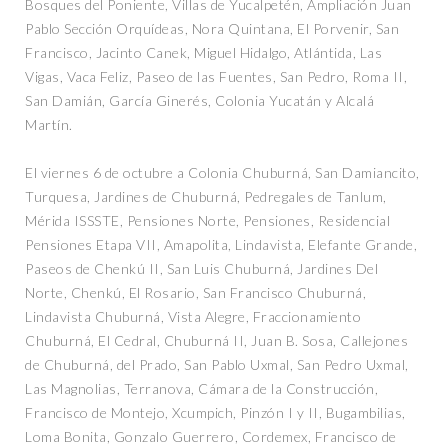
Bosques del Poniente, Villas de Yucalpetén, Ampliación Juan
Pablo Sección Orquídeas, Nora Quintana, El Porvenir, San
Francisco, Jacinto Canek, Miguel Hidalgo, Atlántida, Las
Vigas, Vaca Feliz, Paseo de las Fuentes, San Pedro, Roma II,
San Damián, García Ginerés, Colonia Yucatán y Alcalá
Martín.
El viernes 6 de octubre a Colonia Chuburná, San Damiancito,
Turquesa, Jardines de Chuburná, Pedregales de Tanlum,
Mérida ISSSTE, Pensiones Norte, Pensiones, Residencial
Pensiones Etapa VII, Amapolita, Lindavista, Elefante Grande,
Paseos de Chenkú II, San Luis Chuburná, Jardines Del
Norte, Chenkú, El Rosario, San Francisco Chuburná,
Lindavista Chuburná, Vista Alegre, Fraccionamiento
Chuburná, El Cedral, Chuburná II, Juan B. Sosa, Callejones
de Chuburná, del Prado, San Pablo Uxmal, San Pedro Uxmal,
Las Magnolias, Terranova, Cámara de la Construcción,
Francisco de Montejo, Xcumpich, Pinzón I y II, Bugambilias,
Loma Bonita, Gonzalo Guerrero, Cordemex, Francisco de