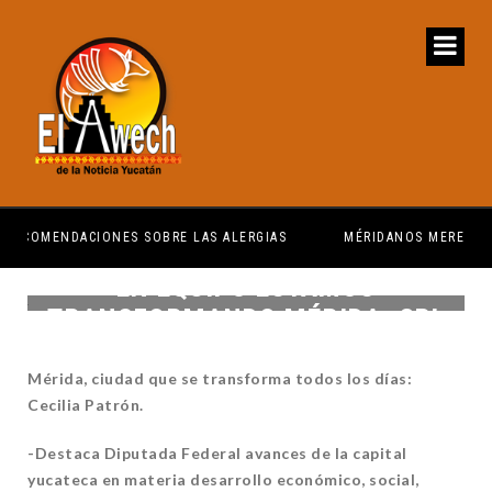
MÉRIDANOS MERECEN TENER SERVICIOS PÚBLICOS
P
EN EQUIPO ESTAMOS
TRANSFORMANDO MÉRIDA: CPL
Mérida, ciudad que se transforma todos los días:
Cecilia Patrón.
-Destaca Diputada Federal avances de la capital
yucateca en materia desarrollo económico, social,