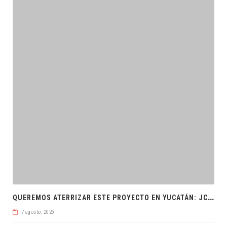
Q
UEREMOS ATERRIZAR ESTE PROYECTO EN YUCATÁN: JCRM
7 agosto, 2026