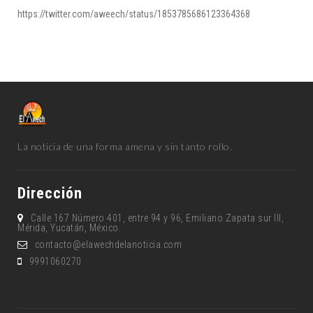
https://twitter.com/aweech/status/1853785686123364368
La noticia de una forma amena y sin tanto rollo.
Dirección
Calle 167 Número 401, entre 94 y 96, Emiliano Zapata sur lll,
Mérida, Yucatán, México.
contacto@elawechdelanoticia.com
9991060270