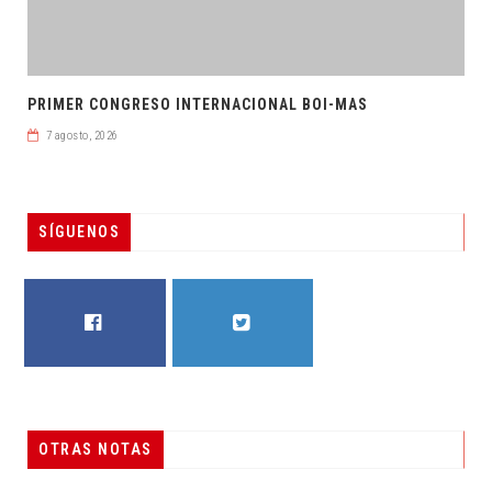
PRIMER CONGRESO INTERNACIONAL BOI-MAS
7 agosto, 2026
SÍGUENOS
FACEBOOK
TWITTER
OTRAS NOTAS
RESUELVEN DOS CASOS DE ENGAÑO TELEFÓNICO
DESTACADAS