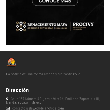
La noticia de una forma amena y sin tanto rollo.
Dirección
Calle 167 Número 401, entre 94 y 96, Emiliano Zapata sur lll,
Mérida, Yucatán, México.
contacto@elawechdelanoticia.com