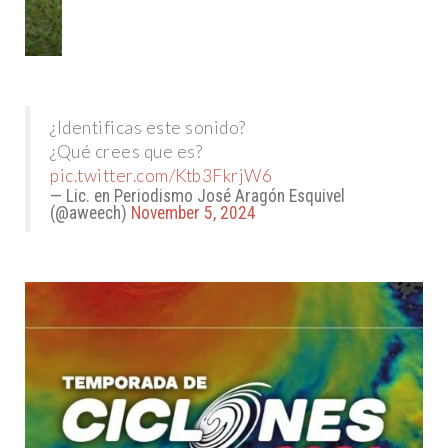
¿Identificas este sonido?
¿Qué crees que es?
pic.twitter.com/Ktb3FkrjW6
— Lic. en Periodismo José Aragón Esquivel
(@aweech)
November 5, 2024