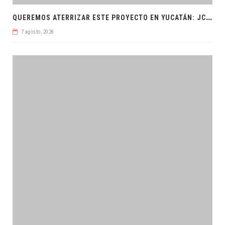
Q
UEREMOS ATERRIZAR ESTE PROYECTO EN YUCATÁN: JCRM
7 agosto, 2026