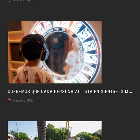
8 agosto, 2026
Q
UEREMOS QUE CADA PERSONA AUTISTA ENCUENTRE COMPRENSIÓN: JDM
8 agosto, 2026