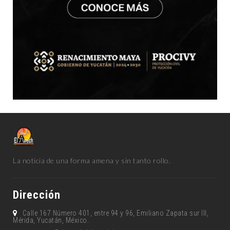
La noticia de una forma amena y sin tanto rollo.
Dirección
Calle 167 Número 401, entre 94 y 96, Emiliano Zapata sur lll,
Mérida, Yucatán, México.