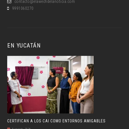
contacto@elawechdelanoticia.com
9991060270
EN YUCATÁN
CERTIFICAN A LOS CAI COMO ENTORNOS AMIGABLES