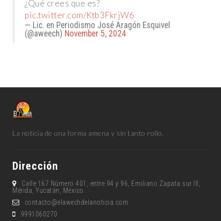
¿Qué crees que es?
pic.twitter.com/Ktb3FkrjW6
— Lic. en Periodismo José Aragón Esquivel
(@aweech)
November 5, 2024
La noticia de una forma amena y sin tanto rollo.
Dirección
Calle 167 Número 401, entre 94 y 96, Emiliano Zapata sur lll,
Mérida, Yucatán, México.
contacto@elawechdelanoticia.com
9991060270