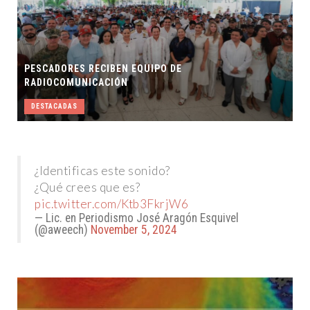
PESCADORES RECIBEN EQUIPO DE
RADIOCOMUNICACIÓN
DESTACADAS
¿Identificas este sonido?
¿Qué crees que es?
pic.twitter.com/Ktb3FkrjW6
— Lic. en Periodismo José Aragón Esquivel
(@aweech)
November 5, 2024