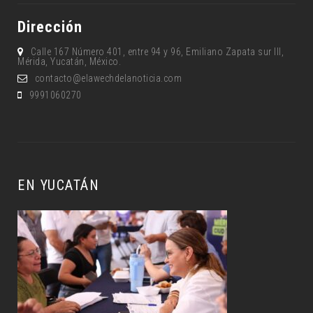
Dirección
Calle 167 Número 401, entre 94 y 96, Emiliano Zapata sur lll,
Mérida, Yucatán, México.
contacto@elawechdelanoticia.com
9991060270
EN YUCATÁN