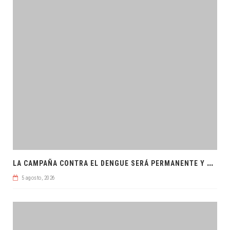
L
A CAMPAÑA CONTRA EL DENGUE SERÁ PERMANENTE Y ORDENADA
5 agosto, 2026