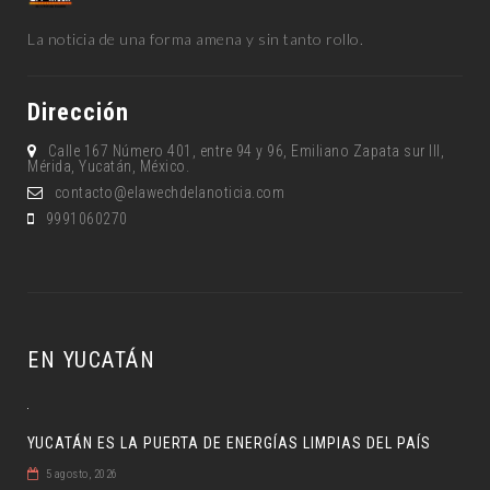
La noticia de una forma amena y sin tanto rollo.
Dirección
Calle 167 Número 401, entre 94 y 96, Emiliano Zapata sur lll,
Mérida, Yucatán, México.
contacto@elawechdelanoticia.com
9991060270
EN YUCATÁN
YUCATÁN ES LA PUERTA DE ENERGÍAS LIMPIAS DEL PAÍS
5 agosto, 2026