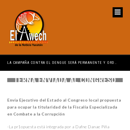
LA CAMPAÑA CONTRA EL DENGUE SERÁ PERMANENTE Y ORDENADA
IMS
TERNA ENVIADA AL CONGRESO
Envía Ejecutivo del Estado al Congreso local propuesta
para ocupar la titularidad de la Fiscalía Especializada
en Combate a la Corrupción
-La pr1opuesta está integrada por a Dafne Danae Piña