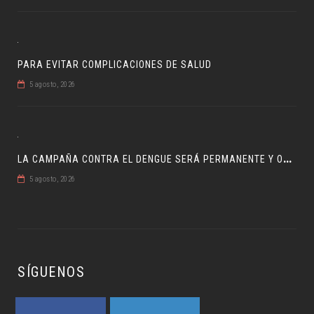
PARA EVITAR COMPLICACIONES DE SALUD
5 agosto, 2026
L
A CAMPAÑA CONTRA EL DENGUE SERÁ PERMANENTE Y ORDENADA
5 agosto, 2026
SÍGUENOS