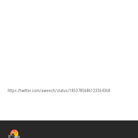
https://twitter.com/aweech/status/1853785686123364368