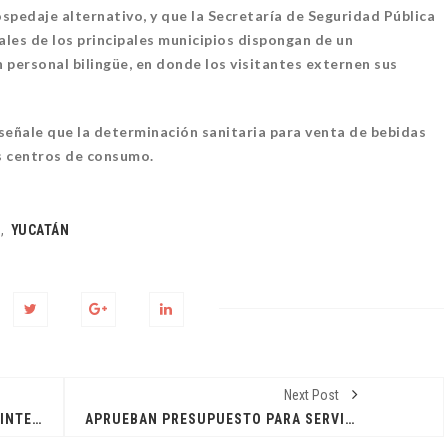
ospedaje alternativo, y que la Secretaría de Seguridad Pública
pales de los principales municipios dispongan de un
 personal bilingüe, en donde los visitantes externen sus
CATE AL REGISTRO
L PARA OBTENER TÚ
señale que la determinación sanitaria para venta de bebidas
os centros de consumo.
30 julio, 2026
CADAS
o
,
YUCATÁN
FERIAS SENSORIALES PA
CREAR CONCIENCIA
4 agosto, 2026
DESTACADAS
Next Post
CEREMONIA HISTÓRICA DE TALLA INTERNACIONAL
APRUEBAN PRESUPUESTO PARA SERVICIOS Y OBRA PÚBLICA