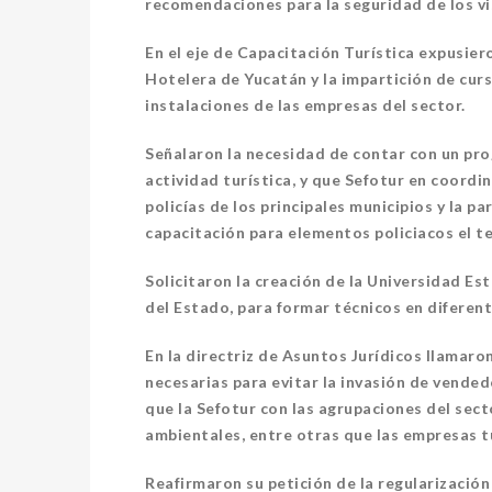
recomendaciones para la seguridad de los vi
En el eje de Capacitación Turística expusier
Hotelera de Yucatán y la impartición de curs
instalaciones de las empresas del sector.
ÁLVA
Señalaron la necesidad de contar con un pr
RESUELVEN DOS CASOS DE
PROM
actividad turística, y que Sefotur en coordi
ENGAÑO TELEFÓNICO
POPU
policías de los principales municipios y la p
capacitación para elementos policiacos el t
1 agosto, 2026
DESTACADAS
DESTA
Solicitaron la creación de la Universidad E
del Estado, para formar técnicos en diferent
En la directriz de Asuntos Jurídicos llamar
necesarias para evitar la invasión de vende
que la Sefotur con las agrupaciones del secto
ambientales, entre otras que las empresas tu
Reafirmaron su petición de la regularización