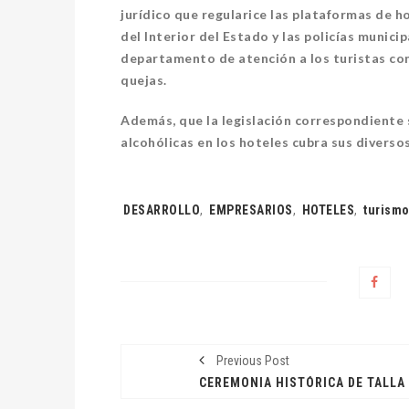
jurídico que regularice las plataformas de h
del Interior del Estado y las policías munici
departamento de atención a los turistas con
PESCADORES RECIBEN
ACÉR
quejas.
EQUIPO DE
CIVI
RADIOCOMUNICACIÓN
ACTA
Además, que la legislación correspondiente 
alcohólicas en los hoteles cubra sus divers
31 julio, 2026
DESTACADAS
DESTA
Tags:
DESARROLLO
,
EMPRESARIOS
,
HOTELES
,
turism
Previous Post