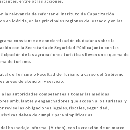
sitantes, entre otras acciones.
on la relevancia de reforzar el Instituto de Capacitación
os en Mérida, en las principales regiones del estado y en las
REZ MAYNES
ograma constante de concientización ciudadana sobre la
UEVE DENUNCIA
nación con la Secretaría de Seguridad Pública junto con las
LAR
articipación de las agrupaciones turísticas lleven un esquema de
ema de turismo.
31 julio, 2026
CADAS
statal de Turismo o Facultad de Turismo a cargo del Gobierno
es áreas de atención y servicio.
on a las autoridades competentes a tomar las medidas
OPERACIÓN COORDINADA
dores ambulantes y enganchadores que acosan a los turistas, y
PARA RECUPERAR PREDIO
r revise las obligaciones legales, fiscales, seguridad,
6 agosto, 2026
DESTACADAS
rísticas deben de cumplir para simplificarlas.
 del hospedaje informal (Airbnb), con la creación de un marco