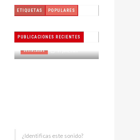
ETIQUETAS
POPULARES
PESCADORES RECIBEN
ACÉRCATE 
EQUIPO DE
CIVIL PARA
PUBLICACIONES RECIENTES
RADIOCOMUNICACIÓN
ACTA
31 julio, 2026
DESTACADAS
DESTACADAS
RA
¿Identificas este sonido?