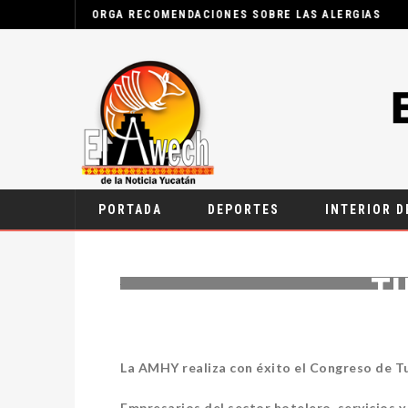
MÉRIDANOS MERECEN TENER SE
AYUNTAMIENTO
PORTADA
DEPORTES
INTERIOR D
AMHY ENTREGA 
T
19 SEPTIEMBRE,
La AMHY realiza con éxito el Congreso de T
Empresarios del sector hotelero, servicios 