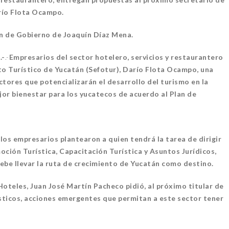
río Flota Ocampo.
an de Gobierno de Joaquín Díaz Mena.
.-
.-
Empresarios del sector hotelero, servicios y restaurantero
o Turístico de Yucatán (Sefotur), Darío Flota Ocampo, una
ectores que potencializarán el desarrollo del turismo en la
or bienestar para los yucatecos de acuerdo al Plan de
los empresarios plantearon a quien tendrá la tarea de dirigir
moción Turística, Capacitación Turística y Asuntos Jurídicos,
ebe llevar la ruta de crecimiento de Yucatán como destino.
oteles, Juan José Martín Pacheco pidió, al próximo titular de
ísticos, acciones emergentes que permitan a este sector tener