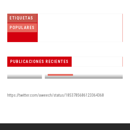
ETIQUETAS
POPULARES
PESCADORES RECIBEN EQUIPO DE
PUBLICACIONES RECIENTES
RADIOCOMUNICACIÓN
DESTACADAS
https://twitter.com/aweech/status/1853785686123364368