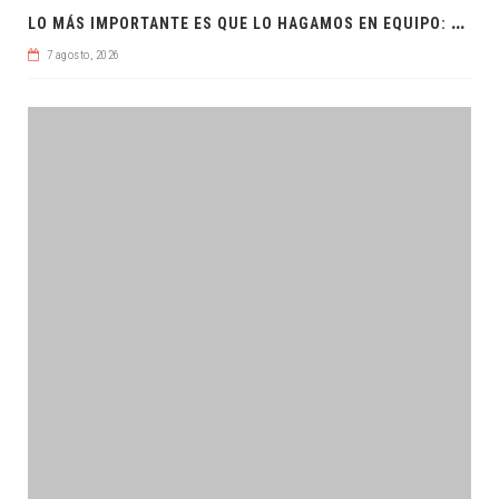
L
O MÁS IMPORTANTE ES QUE LO HAGAMOS EN EQUIPO: CPL
7 agosto, 2026