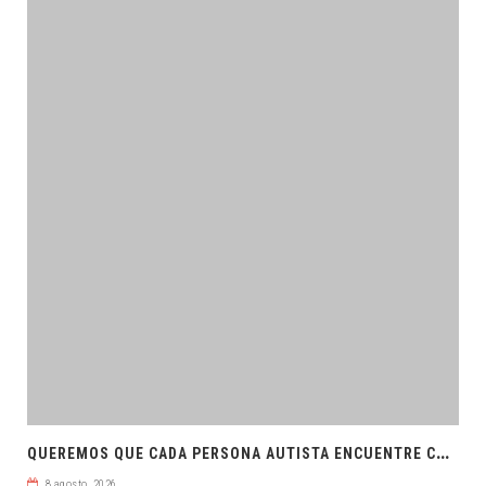
Q
UEREMOS QUE CADA PERSONA AUTISTA ENCUENTRE COMPRENSIÓN: JDM
8 agosto, 2026