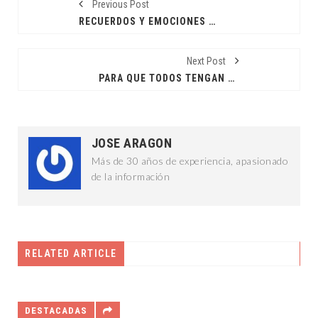
Previous Post
RECUERDOS Y EMOCIONES A "FLOR DE PIEL"
Next Post
PARA QUE TODOS TENGAN LAS MISMAS OPORTUNIDADES
JOSE ARAGON
Más de 30 años de experiencia, apasionado
de la información
RELATED ARTICLE
DESTACADAS
DES