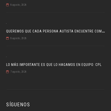
8 agosto, 2026
Q
UEREMOS QUE CADA PERSONA AUTISTA ENCUENTRE COMPRENSIÓN: JDM
8 agosto, 2026
LO MÁS IMPORTANTE ES QUE LO HAGAMOS EN EQUIPO: CPL
7 agosto, 2026
SÍGUENOS