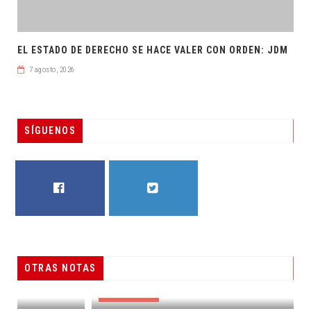
EL ESTADO DE DERECHO SE HACE VALER CON ORDEN: JDM
7 agosto, 2026
SÍGUENOS
FACEBOOK
TWITTER
OTRAS NOTAS
RESUELVEN DOS CASOS DE ENGAÑO TELEFÓNICO
DESTACADAS