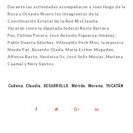
Durante las actividades acompañaron a Juan Hugo de la
Rosa
y
Octavio Rivero
los
integrantes de la
Coordinación Estatal de la Red #EsClaudia
Yucatán
como la
diputad
a
federal Rocío Barrera
Puc,
Fátima Perera,
José Antonio Figueroa Jiménez,
Pablo Duarte Sánchez,
Villevaldo Pech Moo, la maestra
Neyda Pat,
Bayardo Ojeda,
Maria Esther Magadan,
Alfonso Basto,
Verónica Uc, José Solís Macías, Mariana
Caamal y Nery Santos.
Tags:
Cadena
,
Claudia
,
DESARROLLO
,
Mérida
,
Morena
,
YUCATÁN