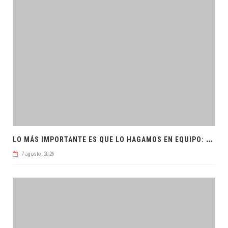
L
O MÁS IMPORTANTE ES QUE LO HAGAMOS EN EQUIPO: CPL
7 agosto, 2026