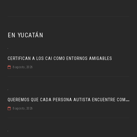
EN YUCATÁN
CERTIFICAN A LOS CAI COMO ENTORNOS AMIGABLES
8 agosto, 2026
Q
UEREMOS QUE CADA PERSONA AUTISTA ENCUENTRE COMPRENSIÓN: JDM
8 agosto, 2026