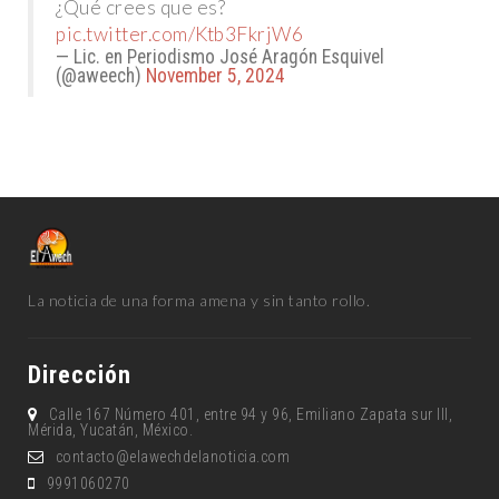
¿Qué crees que es?
pic.twitter.com/Ktb3FkrjW6
— Lic. en Periodismo José Aragón Esquivel
(@aweech)
November 5, 2024
La noticia de una forma amena y sin tanto rollo.
Dirección
Calle 167 Número 401, entre 94 y 96, Emiliano Zapata sur lll,
Mérida, Yucatán, México.
contacto@elawechdelanoticia.com
9991060270