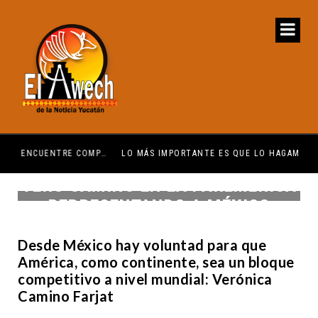
 AUTISTA ENCUENTRE COMPRENSIÓN: JDM
LO MÁS IMPORTANTE ES QUE LO HAGAMOS EN EQUIPO: CPL
EL 
VERO CAMINO EN LA PARLMERICA
REPRESENTANDO A MÉXICO
Desde México hay voluntad para que
América, como continente, sea un bloque
competitivo a nivel mundial: Verónica
Camino Farjat