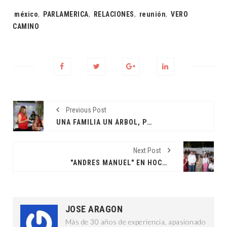
Tags:
méxico
,
PARLAMERICA
,
RELACIONES
,
reunión
,
VERO
CAMINO
Previous Post
UNA FAMILIA UN ÁRBOL, POR EL FUTURO Y VIDA EN LA CIUDAD
Next Post
"ANDRES MANUEL" EN HOCTÚN
JOSE ARAGON
Más de 30 años de experiencia, apasionado