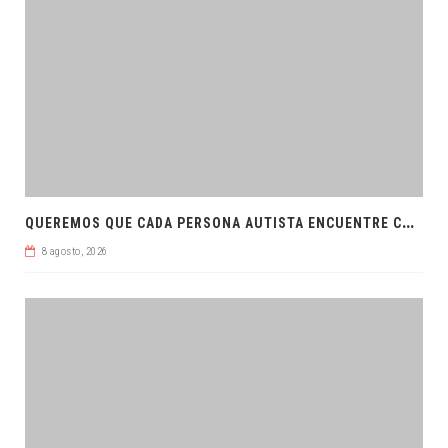
Q
UEREMOS QUE CADA PERSONA AUTISTA ENCUENTRE COMPRENSIÓN: JDM
8 agosto, 2026