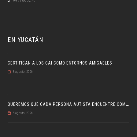
9991060270
EN YUCATÁN
CERTIFICAN A LOS CAI COMO ENTORNOS AMIGABLES
8 agosto, 2026
Q
UEREMOS QUE CADA PERSONA AUTISTA ENCUENTRE COMPRENSIÓN: JDM
8 agosto, 2026