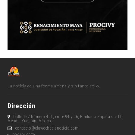
La noticia de una forma amena y sin tanto rollo.
Dirección
Calle 167 Número 401, entre 94 y 96, Emiliano Zapata sur lll,
Mérida, Yucatán, México.
contacto@elawechdelanoticia.com