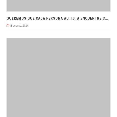
Q
UEREMOS QUE CADA PERSONA AUTISTA ENCUENTRE COMPRENSIÓN: JDM
8 agosto, 2026