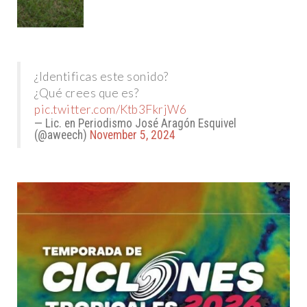
¿Identificas este sonido?
¿Qué crees que es?
pic.twitter.com/Ktb3FkrjW6
— Lic. en Periodismo José Aragón Esquivel
(@aweech)
November 5, 2024