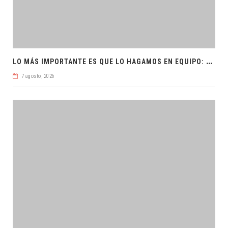
L
O MÁS IMPORTANTE ES QUE LO HAGAMOS EN EQUIPO: CPL
7 agosto, 2026