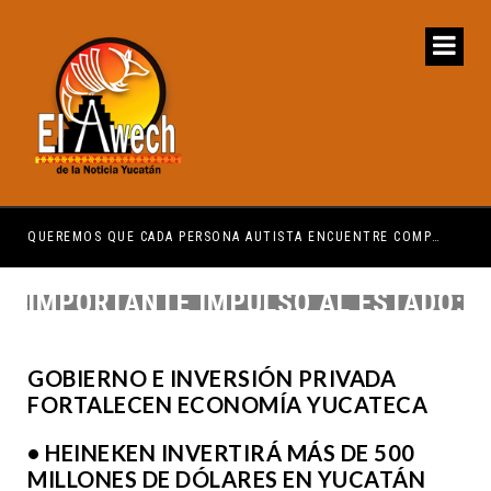
NA AUTISTA ENCUENTRE COMPRENSIÓN: JDM
LO MÁS IMPORTANTE ES QUE LO HAGAMOS EN EQUIPO: CPL
EL 
LA INVERSIÓN REPRESENTA UN
IMPORTANTE IMPULSO AL ESTADO:
JDM
GOBIERNO E INVERSIÓN PRIVADA
FORTALECEN ECONOMÍA YUCATECA
• HEINEKEN INVERTIRÁ MÁS DE 500
MILLONES DE DÓLARES EN YUCATÁN