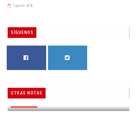
7 agosto, 2026
SÍGUENOS
FACEBOOK
TWITTER
OTRAS NOTAS
RESUELVEN DOS CASOS DE ENGAÑO TELEFÓNICO
DESTACADAS