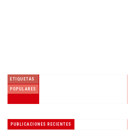
ETIQUETAS
POPULARES
PESCADORES RECIBEN EQUIPO DE
PUBLICACIONES RECIENTES
RADIOCOMUNICACIÓN