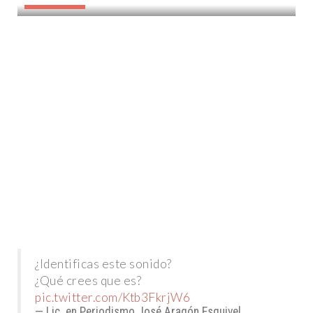
DESTACADAS
¿Identificas este sonido?
¿Qué crees que es?
pic.twitter.com/Ktb3FkrjW6
— Lic. en Periodismo José Aragón Esquivel