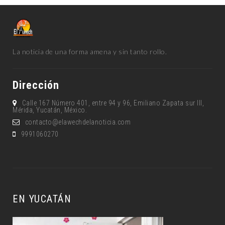
La noticia de una forma amena y sin tanto rollo.
Dirección
Calle 167 Número 401, entre 94 y 96, Emiliano Zapata sur lll,
Mérida, Yucatán, México.
contacto@elawechdelanoticia.com
9991060270
EN YUCATÁN