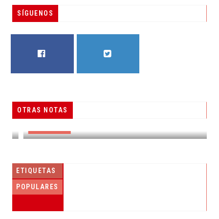
SÍGUENOS
FACEBOOK
TWITTER
OTRAS NOTAS
RESUELVEN DOS CASOS DE ENGAÑO TELEFÓNICO
DESTACADAS
ETIQUETAS
POPULARES