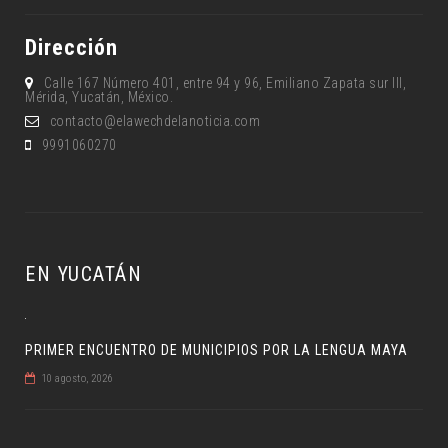
Dirección
Calle 167 Número 401, entre 94 y 96, Emiliano Zapata sur lll,
Mérida, Yucatán, México.
contacto@elawechdelanoticia.com
9991060270
EN YUCATÁN
PRIMER ENCUENTRO DE MUNICIPIOS POR LA LENGUA MAYA
10 agosto, 2026