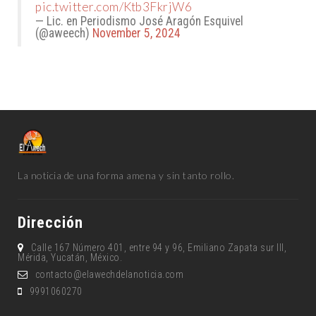
pic.twitter.com/Ktb3FkrjW6
— Lic. en Periodismo José Aragón Esquivel
(@aweech)
November 5, 2024
La noticia de una forma amena y sin tanto rollo.
Dirección
Calle 167 Número 401, entre 94 y 96, Emiliano Zapata sur lll,
Mérida, Yucatán, México.
contacto@elawechdelanoticia.com
9991060270