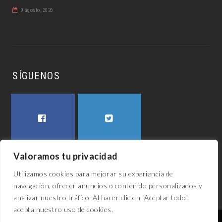
9 agosto, 2026
SÍGUENOS
FACEBOOK
TWITTER
Valoramos tu privacidad
Utilizamos cookies para mejorar su experiencia de
navegación, ofrecer anuncios o contenido personalizados y
analizar nuestro tráfico. Al hacer clic en "Aceptar todo",
acepta nuestro uso de cookies.
El awech 2023