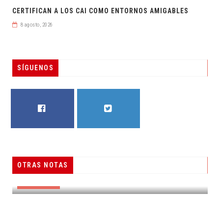
CERTIFICAN A LOS CAI COMO ENTORNOS AMIGABLES
8 agosto, 2026
SÍGUENOS
FACEBOOK
TWITTER
OTRAS NOTAS
RESUELVEN DOS CASOS DE ENGAÑO TELEFÓNICO
DESTACADAS