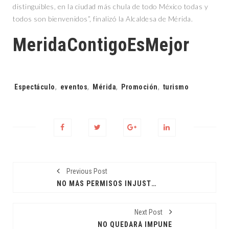
distinguibles, en la ciudad más chula de todo México todas y
todos son bienvenidos”, finalizó la Alcaldesa de Mérida.
MeridaContigoEsMejor
Tags:
Espectáculo
,
eventos
,
Mérida
,
Promoción
,
turismo
Previous Post
NO MÁS PERMISOS INJUSTIFICADOS
Next Post
NO QUEDARÁ IMPUNE