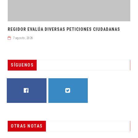
REGIDOR EVALÚA DIVERSAS PETICIONES CIUDADANAS
7 agosto, 2026
SÍGUENOS
FACEBOOK
TWITTER
OTRAS NOTAS
RESUELVEN DOS CASOS DE ENGAÑO TELEFÓNICO
DESTACADAS