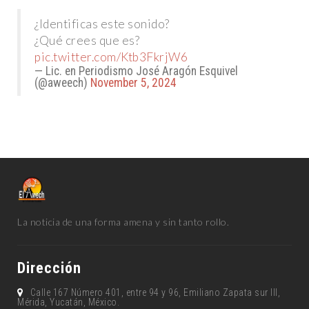
¿Identificas este sonido?
¿Qué crees que es?
pic.twitter.com/Ktb3FkrjW6
— Lic. en Periodismo José Aragón Esquivel
(@aweech)
November 5, 2024
La noticia de una forma amena y sin tanto rollo.
Dirección
Calle 167 Número 401, entre 94 y 96, Emiliano Zapata sur lll,
Mérida, Yucatán, México.