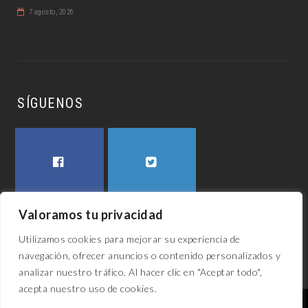
7 agosto, 2026
SÍGUENOS
FACEBOOK
TWITTER
Valoramos tu privacidad
Utilizamos cookies para mejorar su experiencia de
navegación, ofrecer anuncios o contenido personalizados y
analizar nuestro tráfico. Al hacer clic en "Aceptar todo",
acepta nuestro uso de cookies.
El awech 2023