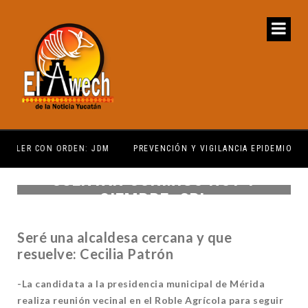
PREVENCIÓN Y VIGILANCIA EPIDEMIOLÓGICA
REG
CUENTAN CONMIGO HOY Y
SIEMPRE: CPL
Seré una alcaldesa cercana y que
resuelve: Cecilia Patrón
-La candidata a la presidencia municipal de Mérida
realiza reunión vecinal en el Roble Agrícola para seguir