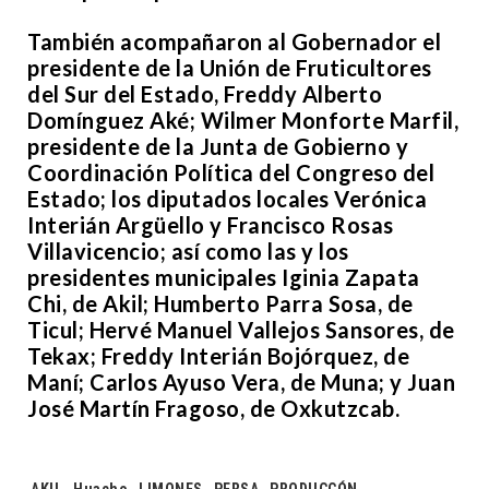
También acompañaron al Gobernador el
presidente de la Unión de Fruticultores
del Sur del Estado, Freddy Alberto
Domínguez Aké; Wilmer Monforte Marfil,
presidente de la Junta de Gobierno y
Coordinación Política del Congreso del
Estado; los diputados locales Verónica
Interián Argüello y Francisco Rosas
Villavicencio; así como las y los
presidentes municipales Iginia Zapata
Chi, de Akil; Humberto Parra Sosa, de
Ticul; Hervé Manuel Vallejos Sansores, de
Tekax; Freddy Interián Bojórquez, de
Maní; Carlos Ayuso Vera, de Muna; y Juan
José Martín Fragoso, de Oxkutzcab.
Tags:
AKIL
,
Huacho
,
LIMONES
,
PERSA
,
PRODUCCÓN
,