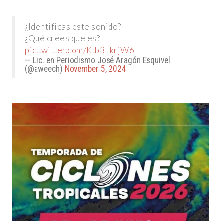
¿Identificas este sonido?
¿Qué crees que es?
pic.twitter.com/Ktb3FkrjW6
— Lic. en Periodismo José Aragón Esquivel
(@aweech)
November 5, 2024