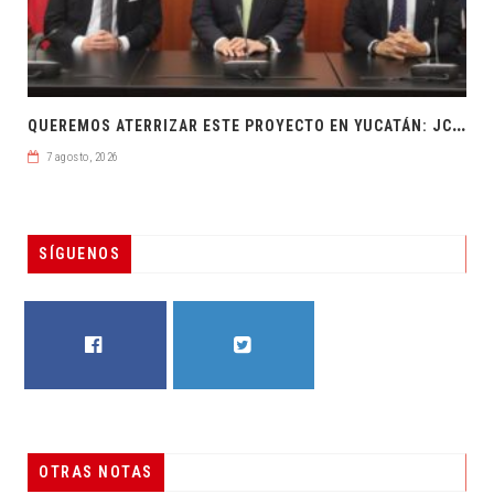
Q
UEREMOS ATERRIZAR ESTE PROYECTO EN YUCATÁN: JCRM
7 agosto, 2026
SÍGUENOS
FACEBOOK
TWITTER
OTRAS NOTAS