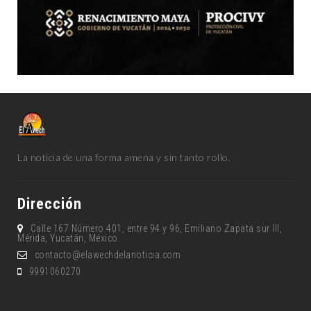
La noticia de una forma amena y sin tanto rollo.
Dirección
Calle 167 Número 401, entre 94 y 96, Emiliano Zapata sur lll,
Mérida, Yucatán, México.
contacto@elawechdelanoticia.com
9991060270