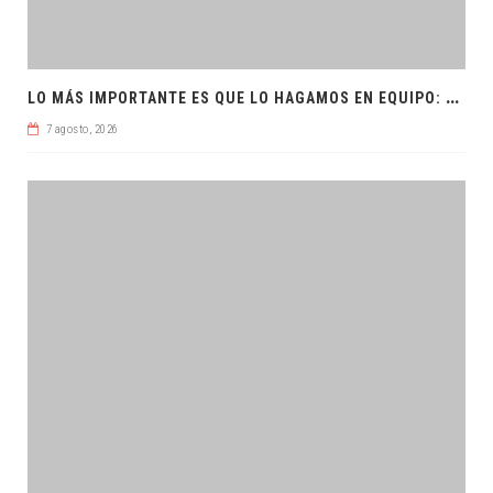
L
O MÁS IMPORTANTE ES QUE LO HAGAMOS EN EQUIPO: CPL
7 agosto, 2026