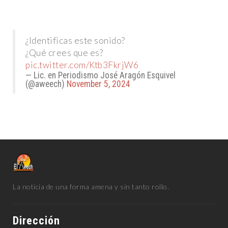
¿Identificas este sonido?
¿Qué crees que es?
pic.twitter.com/Ktb3FkrjW6
— Lic. en Periodismo José Aragón Esquivel
(@aweech)
November 5, 2024
La noticia de una forma amena y sin tanto rollo.
Dirección