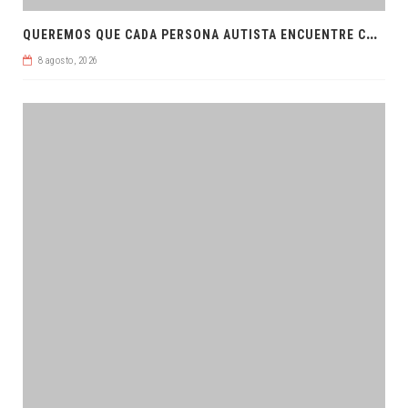
Q
UEREMOS QUE CADA PERSONA AUTISTA ENCUENTRE COMPRENSIÓN: JDM
8 agosto, 2026