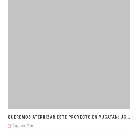
Q
UEREMOS ATERRIZAR ESTE PROYECTO EN YUCATÁN: JCRM
7 agosto, 2026