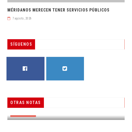
MÉRIDANOS MERECEN TENER SERVICIOS PÚBLICOS
7 agosto, 2026
SÍGUENOS
FACEBOOK
TWITTER
OTRAS NOTAS
RESUELVEN DOS CASOS DE ENGAÑO TELEFÓNICO
DESTACADAS