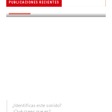
PUBLICACIONES RECIENTES
RADIOCOMUNICACIÓN
DESTACADAS
¿Identificas este sonido?
¿Qué crees que es?