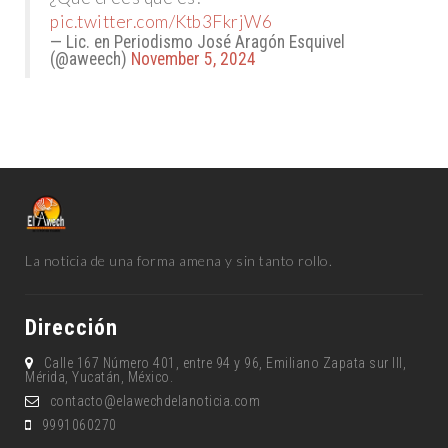
pic.twitter.com/Ktb3FkrjW6
— Lic. en Periodismo José Aragón Esquivel
(@aweech)
November 5, 2024
La noticia de una forma amena y sin tanto rollo.
Dirección
Calle 167 Número 401, entre 94 y 96, Emiliano Zapata sur lll,
Mérida, Yucatán, México.
contacto@elawechdelanoticia.com
9991060270