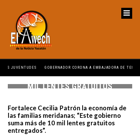
GOBERNADOR CORONA A EMBAJADORA DE TEMOZÓN
CER
ESTE GOBIERNO SUMA MÁS DE 10
MIL LENTES GRATUITOS
ENTREGADOS: CPL
Fortalece Cecilia Patrón la economía de
las familias meridanas; “Este gobierno
suma más de 10 mil lentes gratuitos
entregados”.