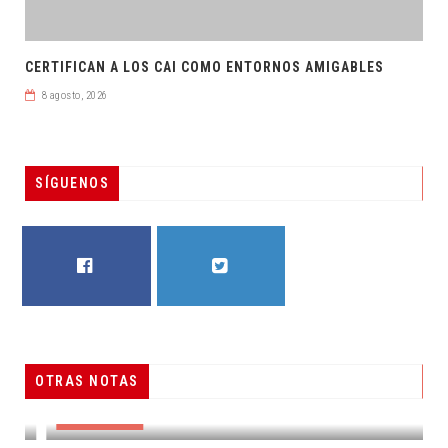
CERTIFICAN A LOS CAI COMO ENTORNOS AMIGABLES
8 agosto, 2026
SÍGUENOS
FACEBOOK
TWITTER
OTRAS NOTAS
RESUELVEN DOS CASOS DE ENGAÑO TELEFÓNICO
DESTACADAS