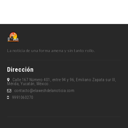
La noticia de una forma amena y sin tanto rollo.
Dirección
Calle 167 Número 401, entre 94 y 96, Emiliano Zapata sur lll,
Mérida, Yucatán, México.
contacto@elawechdelanoticia.com
9991060270