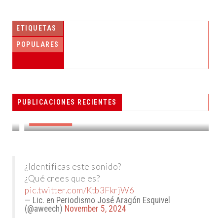
ETIQUETAS
POPULARES
PUBLICACIONES RECIENTES
GOBERNADOR CORONA A EMBAJADORA DE TEMOZÓN
DESTACADAS
¿Identificas este sonido?
¿Qué crees que es?
pic.twitter.com/Ktb3FkrjW6
— Lic. en Periodismo José Aragón Esquivel
(@aweech)
November 5, 2024