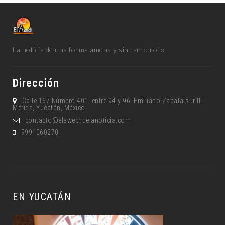
La noticia de una forma amena y sin tanto rollo.
Dirección
Calle 167 Número 401, entre 94 y 96, Emiliano Zapata sur lll,
Mérida, Yucatán, México.
contacto@elawechdelanoticia.com
9991060270
EN YUCATÁN