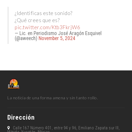
¿Identificas este sonido?
¿Qué crees que es?
pic.twitter.com/Ktb3FkrjW6
— Lic. en Periodismo José Aragón Esquivel
(@aweech)
November 5, 2024
La noticia de una forma amena y sin tanto rollo.
Dirección
Calle 167 Número 401, entre 94 y 96, Emiliano Zapata sur lll,