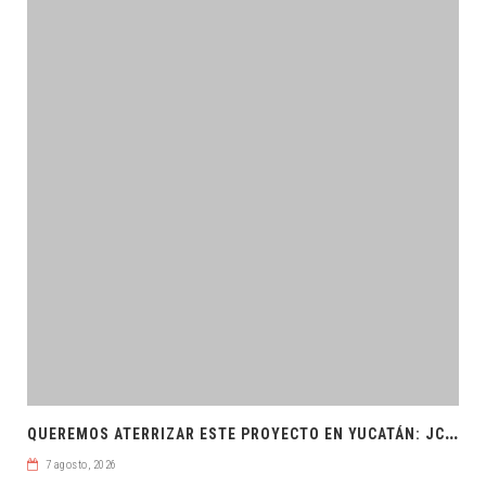
Q
UEREMOS ATERRIZAR ESTE PROYECTO EN YUCATÁN: JCRM
7 agosto, 2026