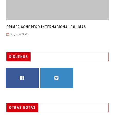
PRIMER CONGRESO INTERNACIONAL BOI-MAS
7 agosto, 2026
SÍGUENOS
FACEBOOK
TWITTER
OTRAS NOTAS
RESUELVEN DOS CASOS DE ENGAÑO TELEFÓNICO