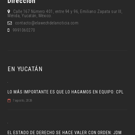
Dirección
Calle 167 Número 401, entre 94 y 96, Emiliano Zapata sur lll,
Mérida, Yucatán, México.
contacto@elawechdelanoticia.com
9991060270
EN YUCATÁN
LO MÁS IMPORTANTE ES QUE LO HAGAMOS EN EQUIPO: CPL
7 agosto, 2026
EL ESTADO DE DERECHO SE HACE VALER CON ORDEN: JDM