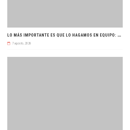
L
O MÁS IMPORTANTE ES QUE LO HAGAMOS EN EQUIPO: CPL
7 agosto, 2026