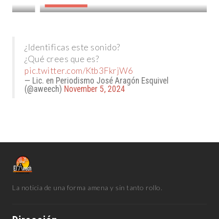
DESTACADAS
¿Identificas este sonido?
¿Qué crees que es?
pic.twitter.com/Ktb3FkrjW6
— Lic. en Periodismo José Aragón Esquivel
(@aweech)
November 5, 2024
La noticia de una forma amena y sin tanto rollo.