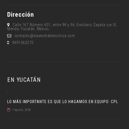
Dirección
Calle 167 Número 401, entre 94 y 96, Emiliano Zapata sur lll,
Mérida, Yucatán, México.
contacto@elawechdelanoticia.com
9991060270
EN YUCATÁN
LO MÁS IMPORTANTE ES QUE LO HAGAMOS EN EQUIPO: CPL
7 agosto, 2026