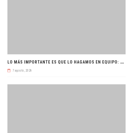
L
O MÁS IMPORTANTE ES QUE LO HAGAMOS EN EQUIPO: CPL
7 agosto, 2026