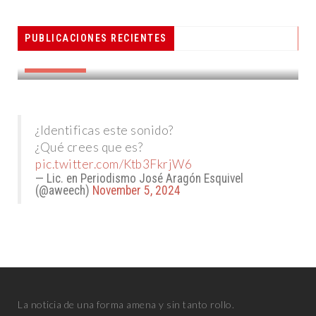
PESCADORES RECIBEN EQUIPO DE
PUBLICACIONES RECIENTES
R CONCIENCIA
RADIOCOMUNICACIÓN
DESTACADAS
¿Identificas este sonido?
¿Qué crees que es?
pic.twitter.com/Ktb3FkrjW6
— Lic. en Periodismo José Aragón Esquivel
(@aweech)
November 5, 2024
La noticia de una forma amena y sin tanto rollo.