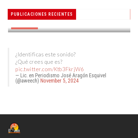
PESCADORES RECIBEN EQUIPO DE
PUBLICACIONES RECIENTES
RADIOCOMUNICACIÓN
DESTACADAS
¿Identificas este sonido?
¿Qué crees que es?
pic.twitter.com/Ktb3FkrjW6
— Lic. en Periodismo José Aragón Esquivel
(@aweech)
November 5, 2024