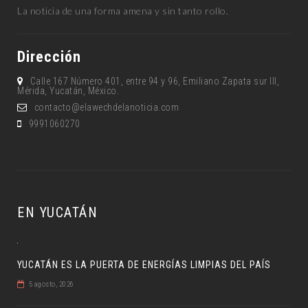
La noticia de una forma amena y sin tanto rollo.
Dirección
Calle 167 Número 401, entre 94 y 96, Emiliano Zapata sur lll,
Mérida, Yucatán, México.
contacto@elawechdelanoticia.com
9991060270
EN YUCATÁN
YUCATÁN ES LA PUERTA DE ENERGÍAS LIMPIAS DEL PAÍS
5 agosto, 2026