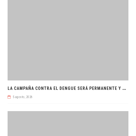
L
A CAMPAÑA CONTRA EL DENGUE SERÁ PERMANENTE Y ORDENADA
5 agosto, 2026