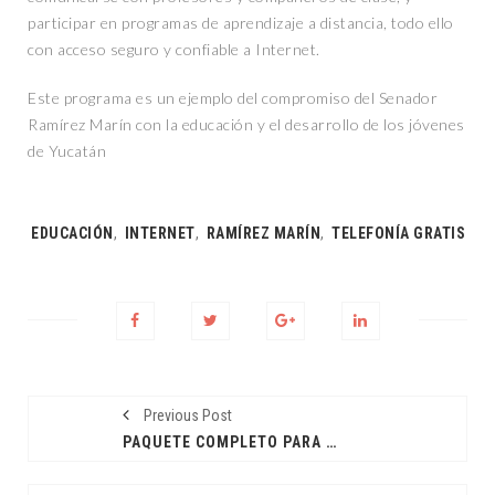
participar en programas de aprendizaje a distancia, todo ello
con acceso seguro y confiable a Internet.
Este programa es un ejemplo del compromiso del Senador
Ramírez Marín con la educación y el desarrollo de los jóvenes
de Yucatán
Tags:
EDUCACIÓN
,
INTERNET
,
RAMÍREZ MARÍN
,
TELEFONÍA GRATIS
Previous Post
PAQUETE COMPLETO PARA ESTUDIANTES