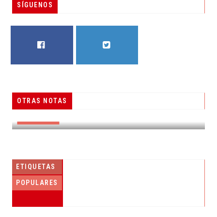
SÍGUENOS
FACEBOOK
TWITTER
OTRAS NOTAS
ÁLVAREZ MAYNES PROMUEVE DENUNCIA POPULAR
DESTACADAS
ETIQUETAS
POPULARES