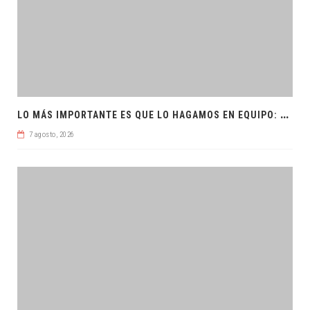
L
O MÁS IMPORTANTE ES QUE LO HAGAMOS EN EQUIPO: CPL
7 agosto, 2026