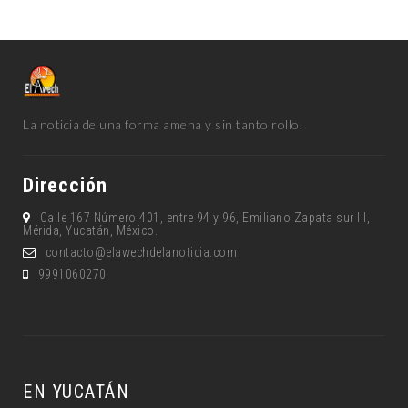
La noticia de una forma amena y sin tanto rollo.
Dirección
Calle 167 Número 401, entre 94 y 96, Emiliano Zapata sur lll,
Mérida, Yucatán, México.
contacto@elawechdelanoticia.com
9991060270
EN YUCATÁN