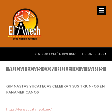
REGIDOR EVALÚA DIVERSAS PETICIONES CIUDADANAS
Q
YUCATECAS CON BOLETO A PARÍS
GIMNASTAS YUCATECAS CELEBRAN SUS TRIUNFOS EN
PANAMERICANOS
https://feriayucatan.gob.mx/