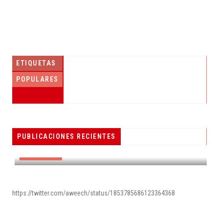
ETIQUETAS
POPULARES
PESCADORES RECIBEN EQUIPO DE
PUBLICACIONES RECIENTES
RADIOCOMUNICACIÓN
DESTACADAS
https://twitter.com/aweech/status/1853785686123364368