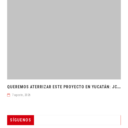
Q
UEREMOS ATERRIZAR ESTE PROYECTO EN YUCATÁN: JCRM
7 agosto, 2026
SÍGUENOS