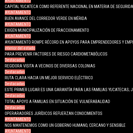
AYUNTAMIENTO
CAPITAL YUCATECA COMO REFERENTE NACIONAL EN MATERIA DE SEGURID
AYUNTAMIENTO
BUEN AVANCE DEL CORREDOR VERDE EN MÉRIDA
AYUNTAMIENTO
EXIGEN MUNICIPALIZACIÓN DE FRACCIONAMIENTO
AYUNTAMIENTO
AYUNTAMIENTO ROMPE RÉCORD EN APOYOS PARA EMPRENDEDORES Y EM
interior del estado
PARA PREVENIR FACTORES DE RIESGO CARDIOMETABÓLICOS
Destacadas
REGIDORA VISITA A VECINOS DE DIVERSAS COLONIAS
Destacadas
RUTA CLARA HACIA UN MEJOR SERVICIO ELÉCTRICO
Destacadas
ESTE PRIMER LUGAR ES UNA GARANTÍA PARA LAS FAMILIAS YUCATECAS; 
Destacadas
TOTAL APOYO A FAMILIAS EN SITUACIÓN DE VULNERABALIDAD
Destacadas
OPERARADORES JURÍDICOS REFUERZAN CONOCIMIENTOS
AYUNTAMIENTO
NOS MANTENEMOS COMO UN GOBIERNO HUMANO, CERCANO Y SENSIBLE
AYUNTAMIENTO