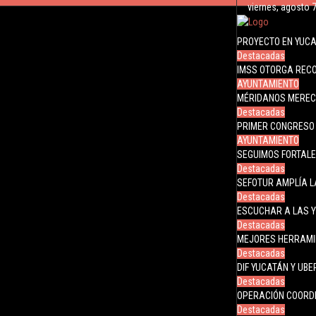
viernes, agosto 
PROYECTO EN YUCA
Destacadas
IMSS OTORGA REC
AYUNTAMIENTO
MÉRIDANOS MERECE
Destacadas
PRIMER CONGRESO 
AYUNTAMIENTO
SEGUIMOS FORTALE
Destacadas
SEFOTUR AMPLÍA L
Destacadas
ESCUCHAR A LAS Y
Destacadas
MEJORES HERRAMIE
Destacadas
DIF YUCATÁN Y UB
Destacadas
OPERACIÓN COORD
Destacadas