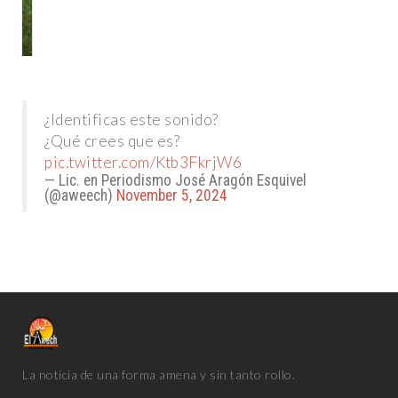
¿Identificas este sonido?
¿Qué crees que es?
pic.twitter.com/Ktb3FkrjW6
— Lic. en Periodismo José Aragón Esquivel
(@aweech)
November 5, 2024
La noticia de una forma amena y sin tanto rollo.