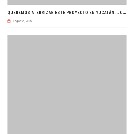
Q
UEREMOS ATERRIZAR ESTE PROYECTO EN YUCATÁN: JCRM
7 agosto, 2026