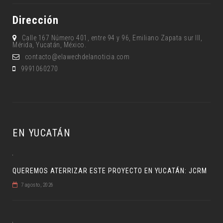
Dirección
Calle 167 Número 401, entre 94 y 96, Emiliano Zapata sur lll,
Mérida, Yucatán, México.
contacto@elawechdelanoticia.com
9991060270
EN YUCATÁN
QUEREMOS ATERRIZAR ESTE PROYECTO EN YUCATÁN: JCRM
7 agosto, 2026