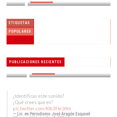
DESTACADAS
ETIQUETAS
POPULARES
PESCADORES RECIBEN EQUIPO DE
PUBLICACIONES RECIENTES
RADIOCOMUNICACIÓN
DESTACADAS
¿Identificas este sonido?
¿Qué crees que es?
pic.twitter.com/Ktb3FkrjW6
— Lic. en Periodismo José Aragón Esquivel