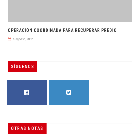
OPERACIÓN COORDINADA PARA RECUPERAR PREDIO
6 agosto, 2026
SÍGUENOS
FACEBOOK
TWITTER
OTRAS NOTAS
RESUELVEN DOS CASOS DE ENGAÑO TELEFÓNICO