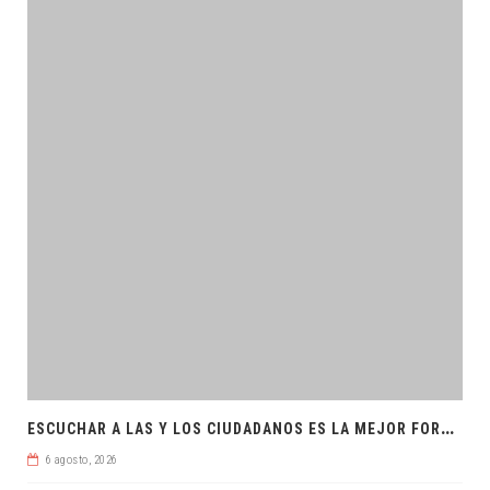
E
SCUCHAR A LAS Y LOS CIUDADANOS ES LA MEJOR FORMA DE GOBERNAR
6 agosto, 2026