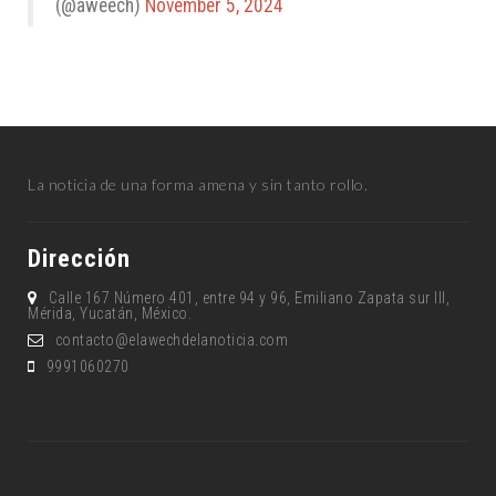
(@aweech)
November 5, 2024
La noticia de una forma amena y sin tanto rollo.
Dirección
Calle 167 Número 401, entre 94 y 96, Emiliano Zapata sur lll,
Mérida, Yucatán, México.
contacto@elawechdelanoticia.com
9991060270