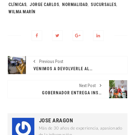
Tags:
CLÍNICAS
,
JORGE CARLOS
,
NORMALIDAD
,
SUCURSALES
,
WILMA MARÍN
Previous Post
VENIMOS A DEVOLVERLE AL PUEBLO LO QUE LE CORRESPONDE: JDM
Next Post
GOBERNADOR ENTREGA INSUMOS APÍCOLAS
JOSE ARAGON
Más de 30 años de experiencia, apasionado
de la información