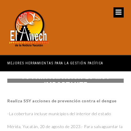
MEJORES HERRAMIENTAS PARA LA GESTIÓN PACÍFICA
DIF
TÚ PARTICIPACIÓN ES MUY
IMPORTANTE
Realiza SSY acciones de prevención contra el dengue
-La cobertura incluye municipios del interior del estado
Mérida, Yucatán, 20 de agosto de 2023.- Para salvaguardar la