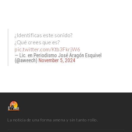
¿Identificas este sonido?
¿Qué crees que es?
pic.twitter.com/Ktb3FkrjW6
— Lic. en Periodismo José Aragón Esquivel
(@aweech)
November 5, 2024
La noticia de una forma amena y sin tanto rollo.