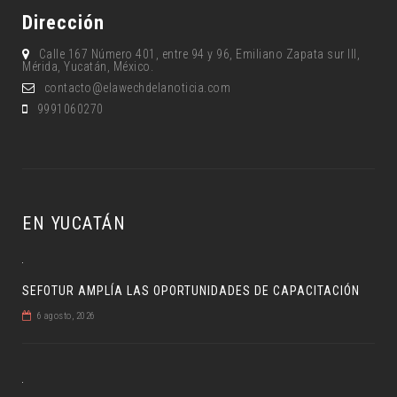
Dirección
Calle 167 Número 401, entre 94 y 96, Emiliano Zapata sur lll,
Mérida, Yucatán, México.
contacto@elawechdelanoticia.com
9991060270
EN YUCATÁN
SEFOTUR AMPLÍA LAS OPORTUNIDADES DE CAPACITACIÓN
6 agosto, 2026