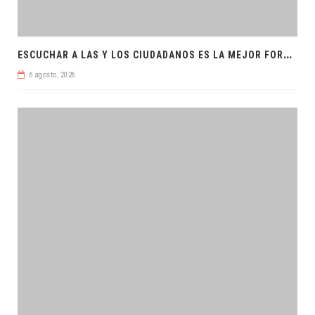
E
SCUCHAR A LAS Y LOS CIUDADANOS ES LA MEJOR FORMA DE GOBERNAR
6 agosto, 2026