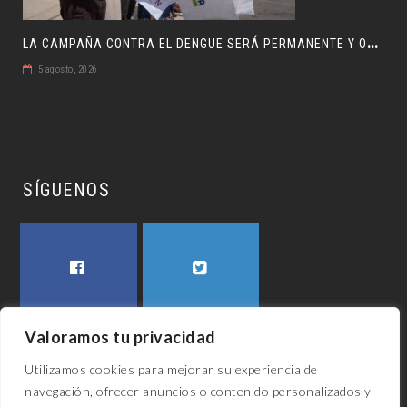
L
A CAMPAÑA CONTRA EL DENGUE SERÁ PERMANENTE Y ORDENADA
5 agosto, 2026
SÍGUENOS
FACEBOOK
TWITTER
Valoramos tu privacidad
Utilizamos cookies para mejorar su experiencia de
navegación, ofrecer anuncios o contenido personalizados y