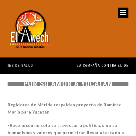
LA CAMPAÑA CONTRA EL DENGUE SERÁ PERMANENTE Y ORDENADA
IM
POR SU AMOR A YUCATÁN
Regidores de Mérida respaldan proyecto de Ramírez
Marín para Yucatán
-Reconocen no solo su trayectoria política, sino su
humanismo y valores que permitirán llevar al estado a