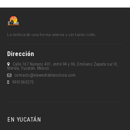
La noticia de una forma amena y sin tanto rollo.
Dirección
Calle 167 Número 401, entre 94 y 96, Emiliano Zapata sur lll,
Mérida, Yucatán, México.
contacto@elawechdelanoticia.com
9991060270
EN YUCATÁN