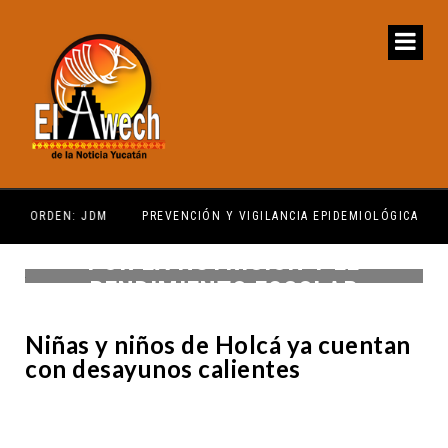
PREVENCIÓN Y VIGILANCIA EPIDEMIOLÓGICA
REG
POR LA NUTRICIÓN Y EL
RENDIMIENTO ESCOLAR
Niñas y niños de Holcá ya cuentan
con desayunos calientes