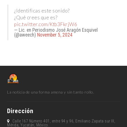
¿Identificas este sonido?
¿Qué crees que es?
pic.twitter.com/Ktb3FkrjW6
— Lic. en Periodismo José Aragón Esquivel
(@aweech)
November 5, 2024
La noticia de una forma amena y sin tanto rollo.
Dirección
Calle 167 Número 401, entre 94 y 96, Emiliano Zapata sur lll,
Mérida, Yucatán, México.