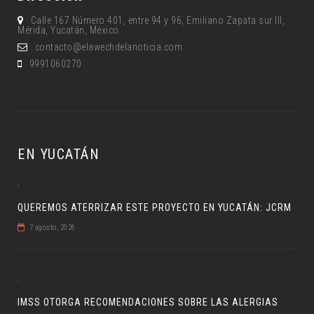
Calle 167 Número 401, entre 94 y 96, Emiliano Zapata sur lll,
Mérida, Yucatán, México.
contacto@elawechdelanoticia.com
9991060270
EN YUCATÁN
QUEREMOS ATERRIZAR ESTE PROYECTO EN YUCATÁN: JCRM
7 agosto, 2026
IMSS OTORGA RECOMENDACIONES SOBRE LAS ALERGIAS