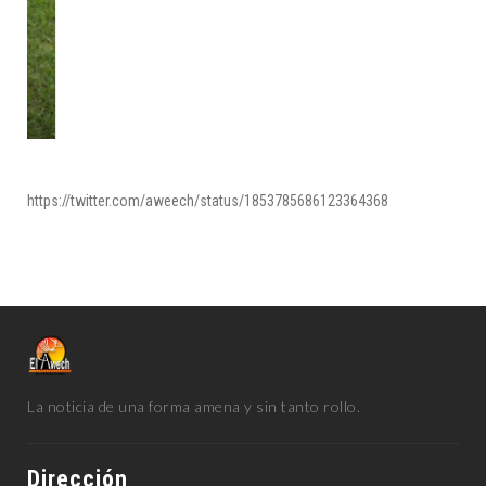
https://twitter.com/aweech/status/1853785686123364368
La noticia de una forma amena y sin tanto rollo.
Dirección