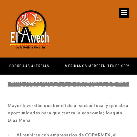
MÉRIDANOS MERECEN TENER SERVICIOS PÚBLICOS
PR
EMPRESARIOS Y GOBIERNO DE LA
MANO POR LOS YUCATECOS
Mayor inversión que beneficie al sector local y que abra
oportunidades para que crezca la economía; Joaquín
Díaz Mena
· Al reunirse con empresarios de COPARMEX, el