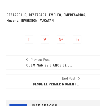
Tags:
DESARROLLO
,
DESTACADA
,
EMPLEO
,
EMPRESARIOS
,
Huacho
,
INVERSIÓN
,
YUCATÁN
Previous Post
CULMINAN SEIS AÑOS DE LABOR CONTINUA POR YUCATÁN
Next Post
DESDE EL PRIMER MOMENTO ESTARÉ CON LA GENTE: CPL
JOSE ARAGON