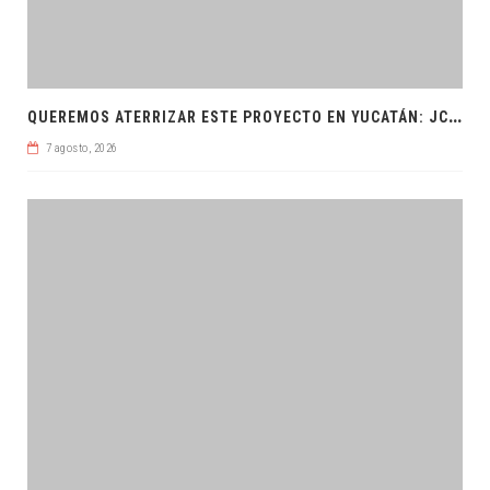
Q
UEREMOS ATERRIZAR ESTE PROYECTO EN YUCATÁN: JCRM
7 agosto, 2026