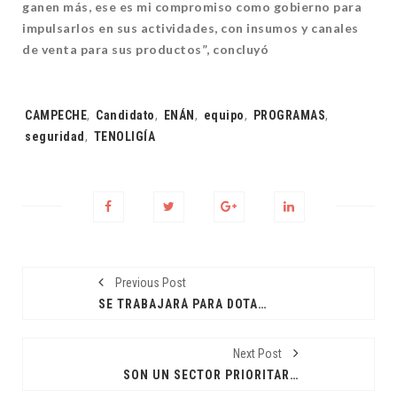
ganen más, ese es mi compromiso como gobierno para
impulsarlos en sus actividades, con insumos y canales
de venta para sus productos”, concluyó
Tags:
CAMPECHE
,
Candidato
,
ENÁN
,
equipo
,
PROGRAMAS
,
seguridad
,
TENOLIGÍA
Previous Post
SE TRABAJARÁ PARA DOTAR DE MÁS VIALIDADES Y SERVICIOS PÚBLICOS: RBC
Next Post
SON UN SECTOR PRIORITARIO PARA ATENDER EN ESTÁ CAMPAÑA: JAM