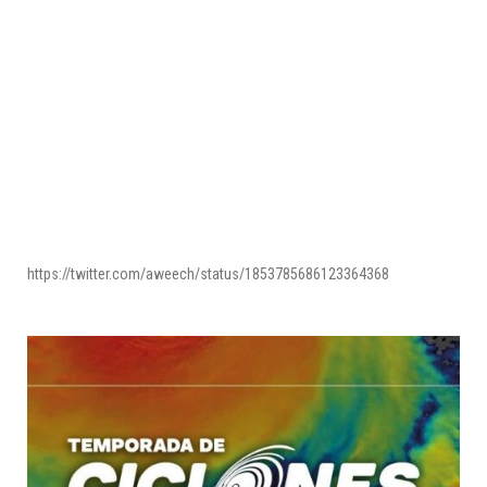
https://twitter.com/aweech/status/1853785686123364368