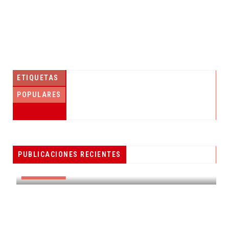
ETIQUETAS
POPULARES
PESCADORES RECIBEN EQUIPO DE
PUBLICACIONES RECIENTES
RADIOCOMUNICACIÓN
DESTACADAS