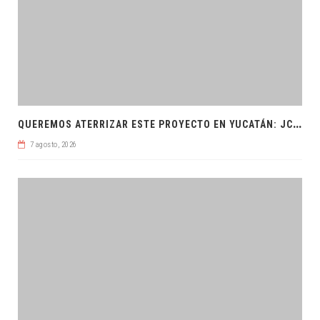
Q
UEREMOS ATERRIZAR ESTE PROYECTO EN YUCATÁN: JCRM
7 agosto, 2026