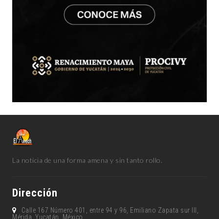
La noticia de una forma amena y sin tanto rollo.
Dirección
Calle 167 Número 401, entre 94 y 96, Emiliano Zapata sur lll,
Mérida, Yucatán, México.