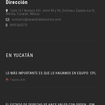
Dirección
Calle 167 Número 401, entre 94 y 96, Emiliano Zapata sur lll,
Mérida, Yucatán, México.
contacto@elawechdelanoticia.com
9991060270
EN YUCATÁN
LO MÁS IMPORTANTE ES QUE LO HAGAMOS EN EQUIPO: CPL
7 agosto, 2026
EL ESTADO DE DERECHO SE HACE VALER CON ORDEN: JDM