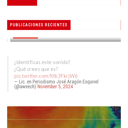
PESCADORES RECIBEN EQUIPO DE
PUBLICACIONES RECIENTES
RADIOCOMUNICACIÓN
DESTACADAS
¿Identificas este sonido?
¿Qué crees que es?
pic.twitter.com/Ktb3FkrjW6
— Lic. en Periodismo José Aragón Esquivel
(@aweech)
November 5, 2024