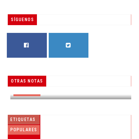
SÍGUENOS
FACEBOOK
TWITTER
OTRAS NOTAS
RESUELVEN DOS CASOS DE ENGAÑO TELEFÓNICO
DESTACADAS
ETIQUETAS
POPULARES