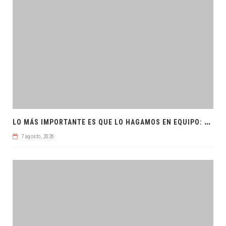
L
O MÁS IMPORTANTE ES QUE LO HAGAMOS EN EQUIPO: CPL
7 agosto, 2026