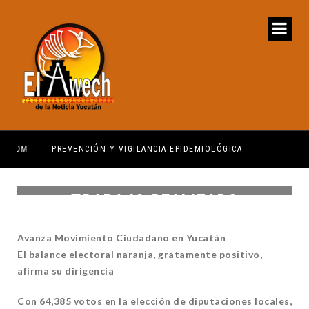
PREVENCIÓN Y VIGILANCIA EPIDEMIOLÓGICA
REG
A PASOS AGIGANTADOS POR EL
TRABAJO REALIZADO
Avanza Movimiento Ciudadano en Yucatán
El balance electoral naranja, gratamente positivo,
afirma su dirigencia
Con 64,385 votos en la elección de diputaciones locales,