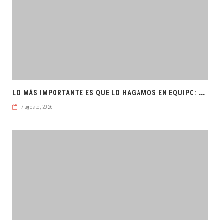
L
O MÁS IMPORTANTE ES QUE LO HAGAMOS EN EQUIPO: CPL
7 agosto, 2026