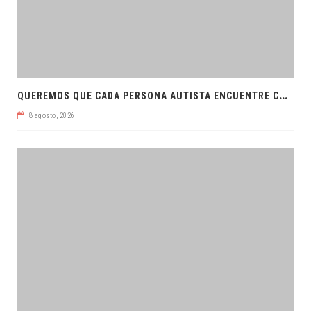
Q
UEREMOS QUE CADA PERSONA AUTISTA ENCUENTRE COMPRENSIÓN: JDM
8 agosto, 2026