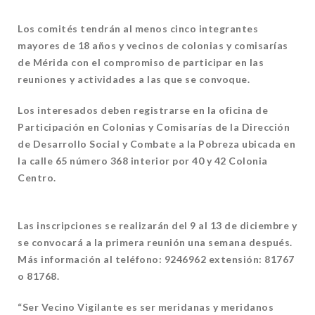
Los comités tendrán al menos cinco integrantes
mayores de 18 años y vecinos de colonias y comisarías
de Mérida con el compromiso de participar en las
reuniones y actividades a las que se convoque.
Los interesados deben registrarse en la oficina de
Participación en Colonias y Comisarías de la Dirección
de Desarrollo Social y Combate a la Pobreza ubicada en
la calle 65 número 368 interior por 40 y 42 Colonia
Centro.
Las inscripciones se realizarán del 9 al 13 de diciembre y
se convocará a la primera reunión una semana después.
Más información al teléfono: 9246962 extensión: 81767
o 81768.
“Ser Vecino Vigilante es ser meridanas y meridanos