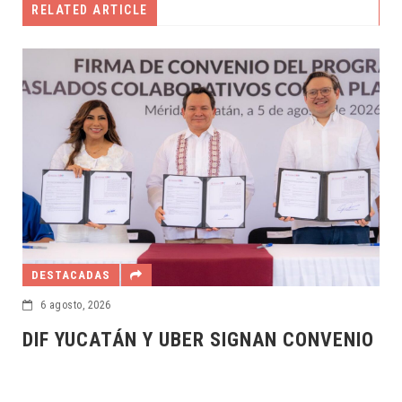
RELATED ARTICLE
DESTA
6 agos
OPER
RECU
ESTACADAS
 agosto, 2026
F YUCATÁN Y UBER SIGNAN CONVENIO