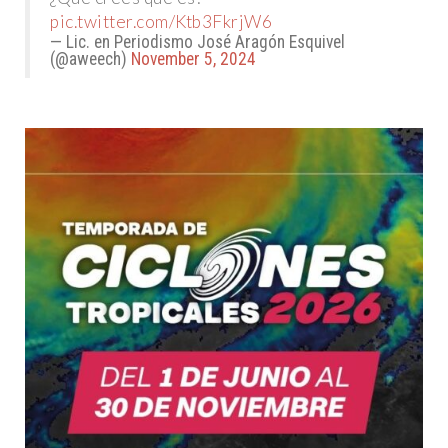
pic.twitter.com/Ktb3FkrjW6
— Lic. en Periodismo José Aragón Esquivel
(@aweech)
November 5, 2024