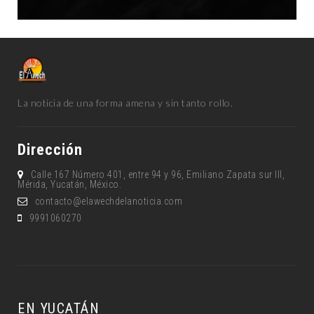
La noticia de una forma amena y sin tanto rollo.
Dirección
Calle 167 Número 401, entre 94 y 96, Emiliano Zapata sur lll,
Mérida, Yucatán, México.
contacto@elawechdelanoticia.com
9991060270
EN YUCATÁN