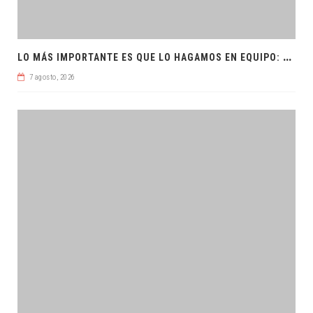
L
O MÁS IMPORTANTE ES QUE LO HAGAMOS EN EQUIPO: CPL
7 agosto, 2026