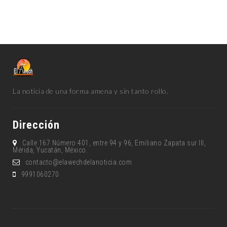
La noticia de una forma amena y sin tanto rollo.
Dirección
Calle 167 Número 401, entre 94 y 96, Emiliano Zapata sur lll,
Mérida, Yucatán, México.
contacto@elawechdelanoticia.com
9991060270