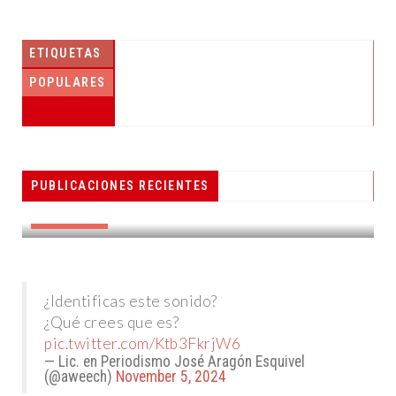
ETIQUETAS
POPULARES
PESCADORES RECIBEN EQUIPO DE
PUBLICACIONES RECIENTES
RADIOCOMUNICACIÓN
DESTACADAS
¿Identificas este sonido?
¿Qué crees que es?
pic.twitter.com/Ktb3FkrjW6
— Lic. en Periodismo José Aragón Esquivel
(@aweech)
November 5, 2024