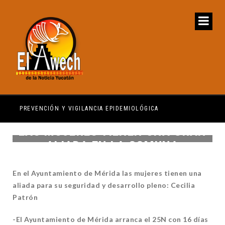
PREVENCIÓN Y VIGILANCIA EPIDEMIOLÓGICA
REG
LAS MUJERES TIENEN UNA GRAN
ALIADA EN LA COMUNA
En el Ayuntamiento de Mérida las mujeres tienen una
aliada para su seguridad y desarrollo pleno: Cecilia
Patrón
-El Ayuntamiento de Mérida arranca el 25N con 16 días