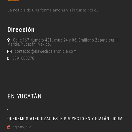
La noticia de una forma amena y sin tanto rollo.
Dirección
Calle 167 Número 401, entre 94 y 96, Emiliano Zapata sur lll,
Mérida, Yucatán, México.
contacto@elawechdelanoticia.com
9991060270
EN YUCATÁN
QUEREMOS ATERRIZAR ESTE PROYECTO EN YUCATÁN: JCRM
7 agosto, 2026