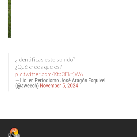
¿Identificas este sonido?
¿Qué crees que es?
pic.twitter.com/Ktb3FkrjW6
— Lic. en Periodismo José Aragón Esquivel
(@aweech)
November 5, 2024