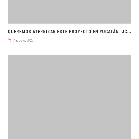
Q
UEREMOS ATERRIZAR ESTE PROYECTO EN YUCATÁN: JCRM
7 agosto, 2026