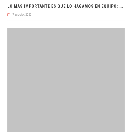
L
O MÁS IMPORTANTE ES QUE LO HAGAMOS EN EQUIPO: CPL
7 agosto, 2026