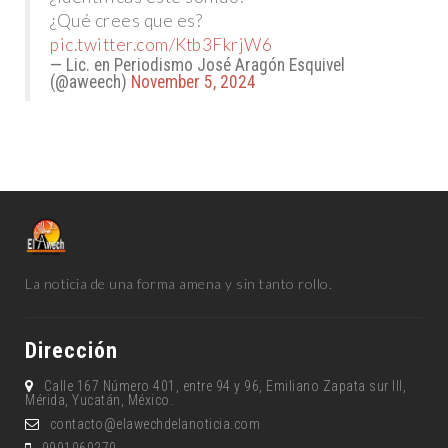
¿Qué crees que es?
pic.twitter.com/Ktb3FkrjW6
— Lic. en Periodismo José Aragón Esquivel
(@aweech)
November 5, 2024
La noticia de una forma amena y sin tanto rollo.
Dirección
Calle 167 Número 401, entre 94 y 96, Emiliano Zapata sur lll,
Mérida, Yucatán, México.
contacto@elawechdelanoticia.com