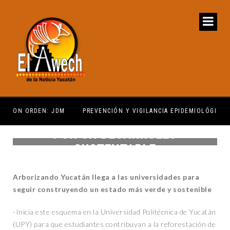
PREVENCIÓN Y VIGILANCIA EPIDEMIOLÓGICA
REG
POR UN DESARROLLO
SUSTENTABLE
Arborizando Yucatán llega a las universidades para
seguir construyendo un estado más verde y sostenible
-Inicia este esquema en la Universidad Politécnica de Yucatán
(UPY) para que estudiantes contribuyan a la reforestación de