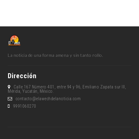
La noticia de una forma amena y sin tanto rollo.
Dirección
Calle 167 Número 401, entre 94 y 96, Emiliano Zapata sur lll,
Mérida, Yucatán, México.
contacto@elawechdelanoticia.com
9991060270