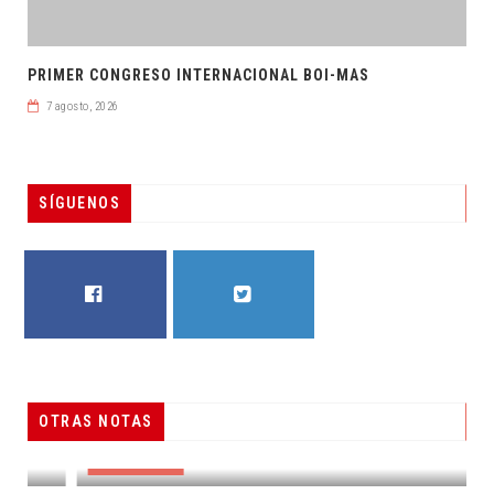
PRIMER CONGRESO INTERNACIONAL BOI-MAS
7 agosto, 2026
SÍGUENOS
FACEBOOK
TWITTER
OTRAS NOTAS
RESUELVEN DOS CASOS DE ENGAÑO TELEFÓNICO
DESTACADAS