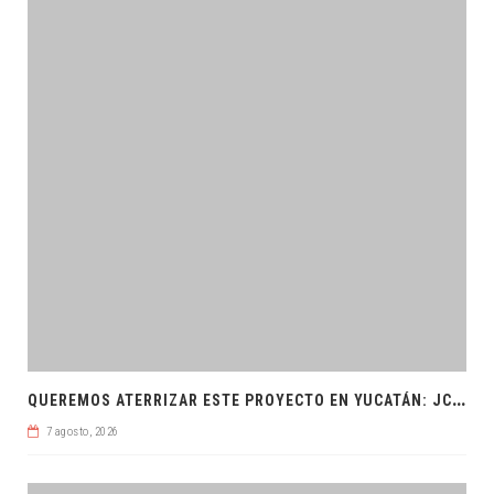
Q
UEREMOS ATERRIZAR ESTE PROYECTO EN YUCATÁN: JCRM
7 agosto, 2026