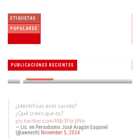
ETIQUETAS
POPULARES
PESCADORES RECIBEN EQUIPO DE
PUBLICACIONES RECIENTES
RADIOCOMUNICACIÓN
DESTACADAS
¿Identificas este sonido?
¿Qué crees que es?
pic.twitter.com/Ktb3FkrjW6
— Lic. en Periodismo José Aragón Esquivel
(@aweech)
November 5, 2024