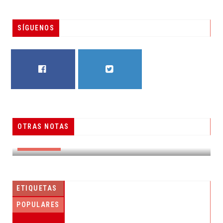
SÍGUENOS
FACEBOOK
TWITTER
OTRAS NOTAS
RESUELVEN DOS CASOS DE ENGAÑO TELEFÓNICO
DESTACADAS
ETIQUETAS
POPULARES