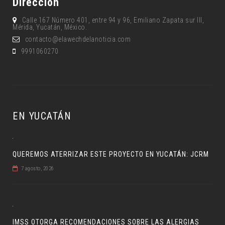
Dirección
Calle 167 Número 401, entre 94 y 96, Emiliano Zapata sur lll,
Mérida, Yucatán, México.
contacto@elawechdelanoticia.com
9991060270
EN YUCATÁN
QUEREMOS ATERRIZAR ESTE PROYECTO EN YUCATÁN: JCRM
7 agosto, 2026
IMSS OTORGA RECOMENDACIONES SOBRE LAS ALERGIAS