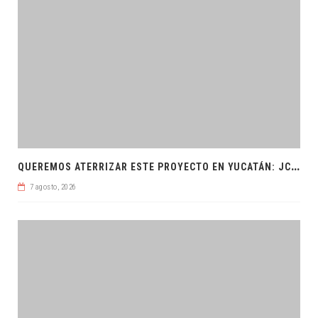
Q
UEREMOS ATERRIZAR ESTE PROYECTO EN YUCATÁN: JCRM
7 agosto, 2026