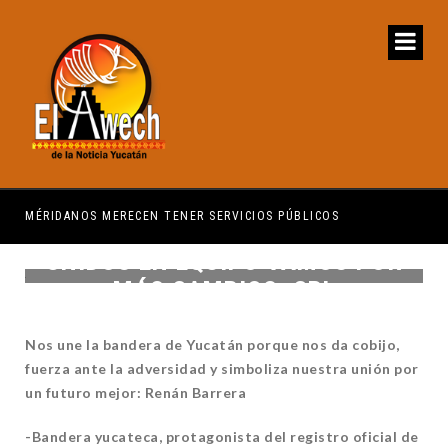
IDANOS MERECEN TENER SERVICIOS PÚBLICOS
PRIMER CON
UNIDOS EN EQUIPO VAMOS POR
MÁS CAMBIOS: CPL
Nos une la bandera de Yucatán porque nos da cobijo,
fuerza ante
la adversidad y simboliza nuestra unión por
un futuro mejor: Renán Barrera
-Bandera yucateca, protagonista del registro oficial de