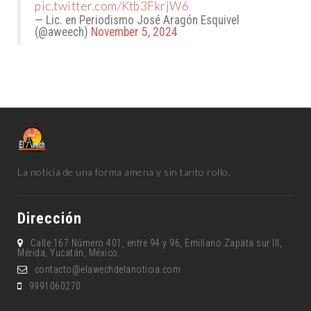
pic.twitter.com/Ktb3FkrjW6
— Lic. en Periodismo José Aragón Esquivel
(@aweech)
November 5, 2024
La noticia de una forma amena y sin tanto rollo.
Dirección
Calle 167 Número 401, entre 94 y 96, Emiliano Zapata sur lll,
Mérida, Yucatán, México.
contacto@elawechdelanoticia.com
9991060270