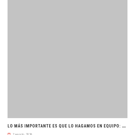
L
O MÁS IMPORTANTE ES QUE LO HAGAMOS EN EQUIPO: CPL
7 agosto, 2026