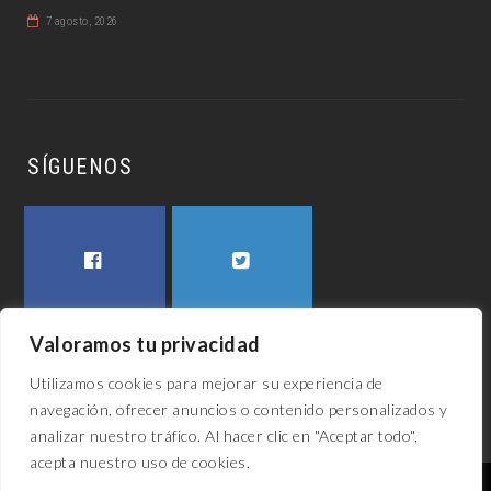
7 agosto, 2026
SÍGUENOS
FACEBOOK
TWITTER
Valoramos tu privacidad
Utilizamos cookies para mejorar su experiencia de
navegación, ofrecer anuncios o contenido personalizados y
analizar nuestro tráfico. Al hacer clic en "Aceptar todo",
acepta nuestro uso de cookies.
El awech 2023