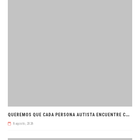
Q
UEREMOS QUE CADA PERSONA AUTISTA ENCUENTRE COMPRENSIÓN: JDM
8 agosto, 2026