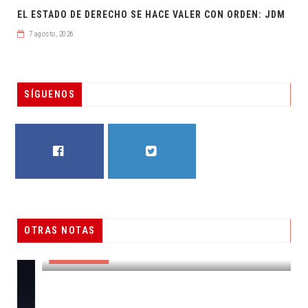
EL ESTADO DE DERECHO SE HACE VALER CON ORDEN: JDM
7 agosto, 2026
SÍGUENOS
FACEBOOK
TWITTER
OTRAS NOTAS
RESUELVEN DOS CASOS DE ENGAÑO TELEFÓNICO
DESTACADAS