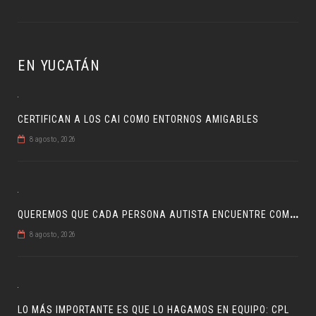
EN YUCATÁN
CERTIFICAN A LOS CAI COMO ENTORNOS AMIGABLES
8 agosto, 2026
Q
UEREMOS QUE CADA PERSONA AUTISTA ENCUENTRE COMPRENSIÓN: JDM
8 agosto, 2026
LO MÁS IMPORTANTE ES QUE LO HAGAMOS EN EQUIPO: CPL