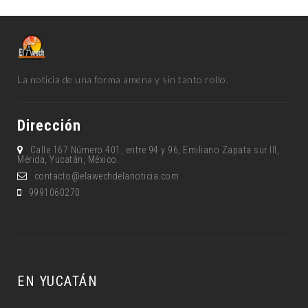
La noticia de una forma amena y sin tanto rollo.
Dirección
Calle 167 Número 401, entre 94 y 96, Emiliano Zapata sur lll,
Mérida, Yucatán, México.
contacto@elawechdelanoticia.com
9991060270
EN YUCATÁN