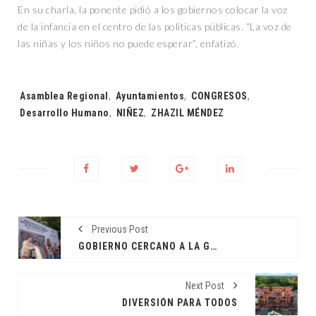
En su charla, la ponente pidió a los gobiernos colocar la voz
de la infancia en el centro de las políticas públicas. “La voz de
las niñas y los niños no puede esperar”, enfatizó.
Tags:
Asamblea Regional
,
Ayuntamientos
,
CONGRESOS
,
Desarrollo Humano
,
NIÑEZ
,
ZHAZIL MÉNDEZ
Previous Post
GOBIERNO CERCANO A LA GENTE
Next Post
DIVERSIÓN PARA TODOS