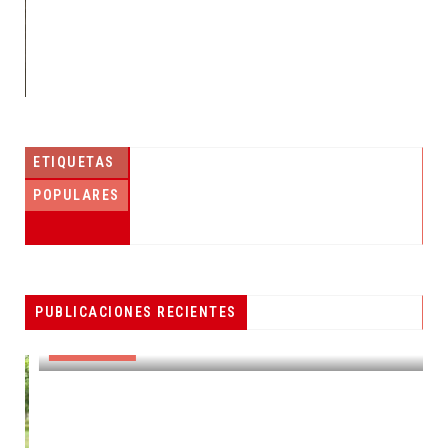
ETIQUETAS
POPULARES
PESCADORES RECIBEN EQUIPO DE
PUBLICACIONES RECIENTES
RADIOCOMUNICACIÓN
DESTACADAS