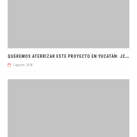
Q
UEREMOS ATERRIZAR ESTE PROYECTO EN YUCATÁN: JCRM
7 agosto, 2026